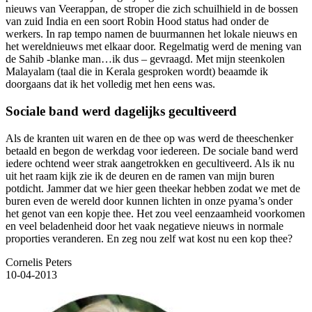
nieuws van Veerappan, de stroper die zich schuilhield in de bossen
van zuid India en een soort Robin Hood status had onder de
werkers. In rap tempo namen de buurmannen het lokale nieuws en
het wereldnieuws met elkaar door. Regelmatig werd de mening van
de Sahib -blanke man…ik dus – gevraagd. Met mijn steenkolen
Malayalam (taal die in Kerala gesproken wordt) beaamde ik
doorgaans dat ik het volledig met hen eens was.
Sociale band werd dagelijks gecultiveerd
Als de kranten uit waren en de thee op was werd de theeschenker
betaald en begon de werkdag voor iedereen. De sociale band werd
iedere ochtend weer strak aangetrokken en gecultiveerd. Als ik nu
uit het raam kijk zie ik de deuren en de ramen van mijn buren
potdicht. Jammer dat we hier geen theekar hebben zodat we met de
buren even de wereld door kunnen lichten in onze pyama’s onder
het genot van een kopje thee. Het zou veel eenzaamheid voorkomen
en veel beladenheid door het vaak negatieve nieuws in normale
proporties veranderen. En zeg nou zelf wat kost nu een kop thee?
Cornelis Peters
10-04-2013