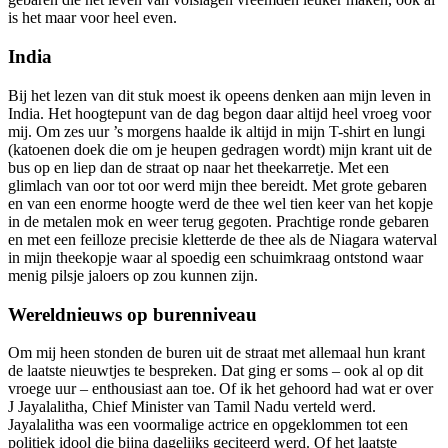
is het maar voor heel even.
India
Bij het lezen van dit stuk moest ik opeens denken aan mijn leven in
India. Het hoogtepunt van de dag begon daar altijd heel vroeg voor
mij. Om zes uur ’s morgens haalde ik altijd in mijn T-shirt en lungi
(katoenen doek die om je heupen gedragen wordt) mijn krant uit de
bus op en liep dan de straat op naar het theekarretje. Met een
glimlach van oor tot oor werd mijn thee bereidt. Met grote gebaren
en van een enorme hoogte werd de thee wel tien keer van het kopje
in de metalen mok en weer terug gegoten. Prachtige ronde gebaren
en met een feilloze precisie kletterde de thee als de Niagara waterval
in mijn theekopje waar al spoedig een schuimkraag ontstond waar
menig pilsje jaloers op zou kunnen zijn.
Wereldnieuws op burenniveau
Om mij heen stonden de buren uit de straat met allemaal hun krant
de laatste nieuwtjes te bespreken. Dat ging er soms – ook al op dit
vroege uur – enthousiast aan toe. Of ik het gehoord had wat er over
J Jayalalitha, Chief Minister van Tamil Nadu verteld werd.
Jayalalitha was een voormalige actrice en opgeklommen tot een
politiek idool die bijna dagelijks geciteerd werd. Of het laatste