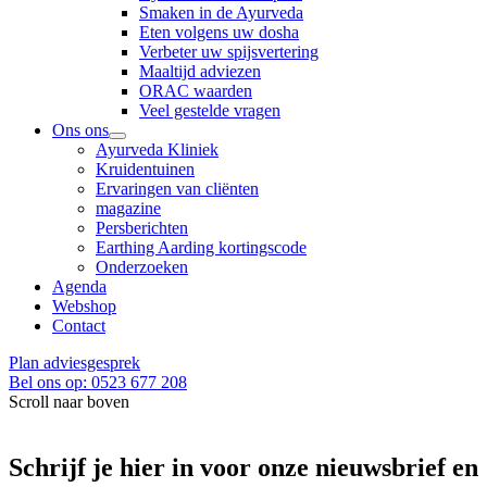
Smaken in de Ayurveda
Eten volgens uw dosha
Verbeter uw spijsvertering
Maaltijd adviezen
ORAC waarden
Veel gestelde vragen
Ons ons
Ayurveda Kliniek
Kruidentuinen
Ervaringen van cliënten
magazine
Persberichten
Earthing Aarding kortingscode
Onderzoeken
Agenda
Webshop
Contact
Plan adviesgesprek
Bel ons op: 0523 677 208
Scroll naar boven
Schrijf je hier in voor onze nieuwsbrief en