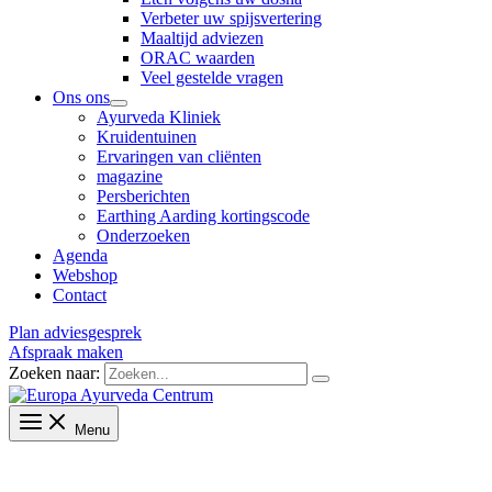
Verbeter uw spijsvertering
Maaltijd adviezen
ORAC waarden
Veel gestelde vragen
Ons ons
Ayurveda Kliniek
Kruidentuinen
Ervaringen van cliënten
magazine
Persberichten
Earthing Aarding kortingscode
Onderzoeken
Agenda
Webshop
Contact
Plan adviesgesprek
Afspraak maken
Zoeken naar:
Menu