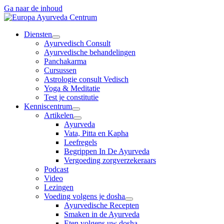
Ga naar de inhoud
Diensten
Ayurvedisch Consult
Ayurvedische behandelingen
Panchakarma
Cursussen
Astrologie consult Vedisch
Yoga & Meditatie
Test je constitutie
Kenniscentrum
Artikelen
Ayurveda
Vata, Pitta en Kapha
Leefregels
Begrippen In De Ayurveda
Vergoeding zorgverzekeraars
Podcast
Video
Lezingen
Voeding volgens je dosha
Ayurvedische Recepten
Smaken in de Ayurveda
Eten volgens uw dosha