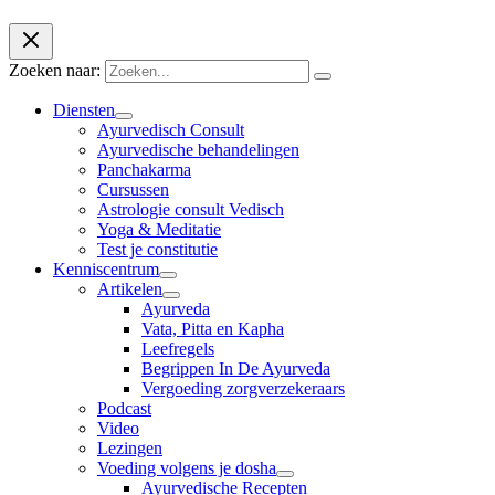
Zoeken naar:
Diensten
Ayurvedisch Consult
Ayurvedische behandelingen
Panchakarma
Cursussen
Astrologie consult Vedisch
Yoga & Meditatie
Test je constitutie
Kenniscentrum
Artikelen
Ayurveda
Vata, Pitta en Kapha
Leefregels
Begrippen In De Ayurveda
Vergoeding zorgverzekeraars
Podcast
Video
Lezingen
Voeding volgens je dosha
Ayurvedische Recepten