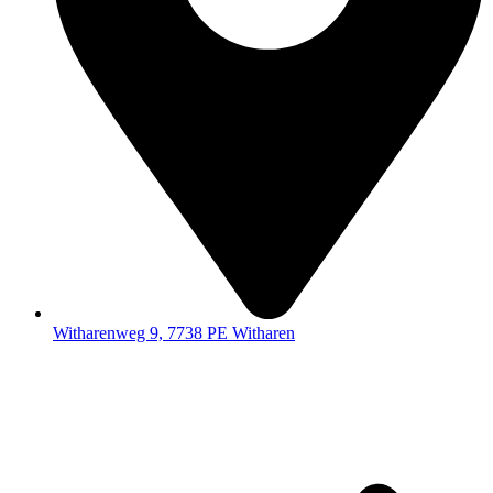
Witharenweg 9, 7738 PE Witharen