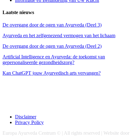
Informatie en Behandeling van Uw Klacht
Laatste nieuws
De overgang door de ogen van Ayurveda (Deel 3)
Ayurveda en het zelfgenezend vermogen van het lichaam
De overgang door de ogen van Ayurveda (Deel 2)
Artificial Intelligence en Ayurveda: de toekomst van
gepersonaliseerde gezondheidszorg?
Kan ChatGPT jouw Ayurvedisch arts vervangen?
Disclaimer
Privacy Policy
Europa Ayurveda Centrum © | All rights reserved | Website door
Chase Marketing