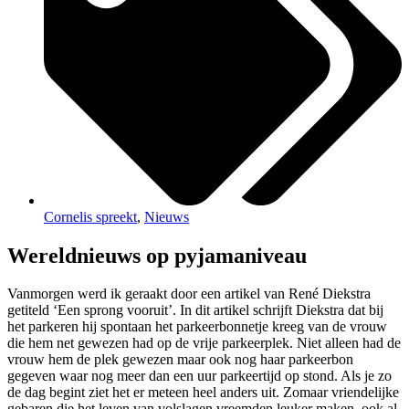
Cornelis spreekt
,
Nieuws
Wereldnieuws op pyjamaniveau
Vanmorgen werd ik geraakt door een artikel van René Diekstra
getiteld ‘Een sprong vooruit’. In dit artikel schrijft Diekstra dat bij
het parkeren hij spontaan het parkeerbonnetje kreeg van de vrouw
die hem net gewezen had op de vrije parkeerplek. Niet alleen had de
vrouw hem de plek gewezen maar ook nog haar parkeerbon
gegeven waar nog meer dan een uur parkeertijd op stond. Als je zo
de dag begint ziet het er meteen heel anders uit. Zomaar vriendelijke
gebaren die het leven van volslagen vreemden leuker maken, ook al