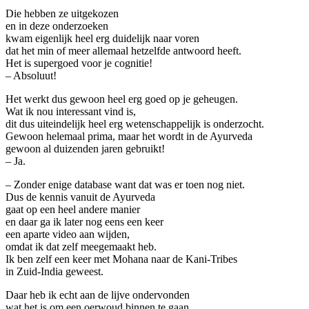
Die hebben ze uitgekozen
en in deze onderzoeken
kwam eigenlijk heel erg duidelijk naar voren
dat het min of meer allemaal hetzelfde antwoord heeft.
Het is supergoed voor je cognitie!
– Absoluut!
Het werkt dus gewoon heel erg goed op je geheugen.
Wat ik nou interessant vind is,
dit dus uiteindelijk heel erg wetenschappelijk is onderzocht.
Gewoon helemaal prima, maar het wordt in de Ayurveda
gewoon al duizenden jaren gebruikt!
– Ja.
– Zonder enige database want dat was er toen nog niet.
Dus de kennis vanuit de Ayurveda
gaat op een heel andere manier
en daar ga ik later nog eens een keer
een aparte video aan wijden,
omdat ik dat zelf meegemaakt heb.
Ik ben zelf een keer met Mohana naar de Kani-Tribes
in Zuid-India geweest.
Daar heb ik echt aan de lijve ondervonden
wat het is om een oerwoud binnen te gaan