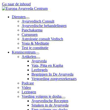
Ga naar de inhoud
Diensten
Ayurvedisch Consult
Ayurvedische behandelingen
Panchakarma
Cursussen
Astrologie consult Vedisch
Yoga & Meditatie
Test je constitutie
Kenniscentrum
Artikelen
Ayurveda
Vata, Pitta en Kapha
Leefregels
Begrippen In De Ayurveda
Vergoeding zorgverzekeraars
Podcast
Video
Lezingen
Voeding volgens je dosha
Ayurvedische Recepten
Smaken in de Ayurveda
Eten volgens uw dosha