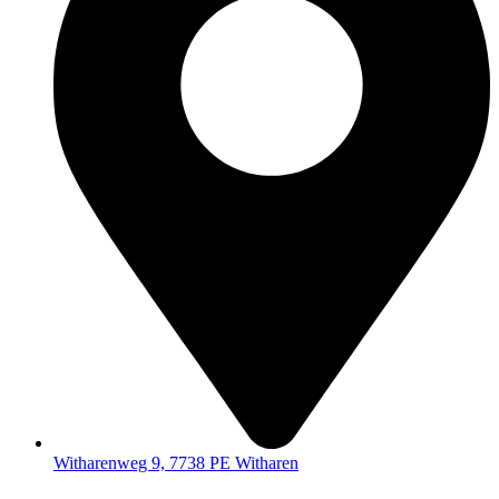
Witharenweg 9, 7738 PE Witharen