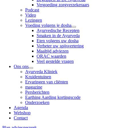
Vergoeding zorgverzekeraars
Podcast
Video
Lezingen
Voeding volgens je dosha
Ayurvedische Recepten
Smaken in de Ayurveda
Eten volgens uw dosha
Verbeter uw spijsvertering
Maaltijd adviezen
ORAC waarden
Veel gestelde vragen
Ons ons
Ayurveda Kliniek
Kruidentuinen
Ervaringen van cliënten
magazine
Persberichten
Earthing Aarding kortingscode
Onderzoeken
Agenda
Webshop
Contact
Plan adviesgesprek