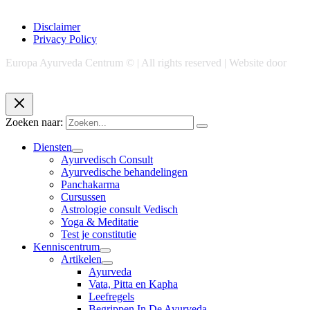
Disclaimer
Privacy Policy
Europa Ayurveda Centrum © | All rights reserved | Website door
Chase Marketing
Zoeken naar:
Diensten
Ayurvedisch Consult
Ayurvedische behandelingen
Panchakarma
Cursussen
Astrologie consult Vedisch
Yoga & Meditatie
Test je constitutie
Kenniscentrum
Artikelen
Ayurveda
Vata, Pitta en Kapha
Leefregels
Begrippen In De Ayurveda