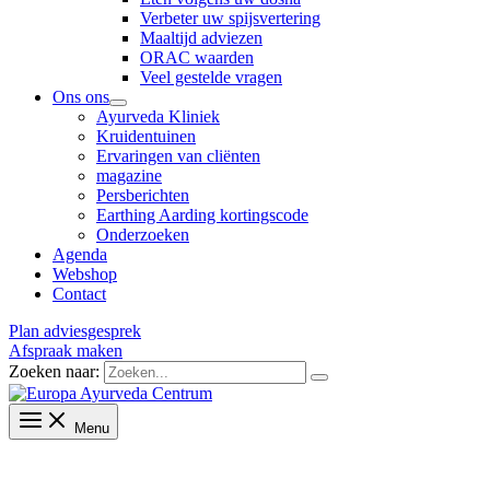
Verbeter uw spijsvertering
Maaltijd adviezen
ORAC waarden
Veel gestelde vragen
Ons ons
Ayurveda Kliniek
Kruidentuinen
Ervaringen van cliënten
magazine
Persberichten
Earthing Aarding kortingscode
Onderzoeken
Agenda
Webshop
Contact
Plan adviesgesprek
Afspraak maken
Zoeken naar:
Menu