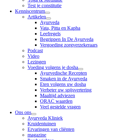
Test je constitutie
Kenniscentrum
Artikelen
Ayurveda
Vata, Pitta en Kapha
Leefregels
Begrippen In De Ayurveda
Vergoeding zorgverzekeraars
Podcast
Video
Lezingen
Voeding volgens je dosha
Ayurvedische Recepten
Smaken in de Ayurveda
Eten volgens uw dosha
Verbeter uw spijsvertering
Maaltijd adviezen
ORAC waarden
Veel gestelde vragen
Ons ons
Ayurveda Kliniek
Kruidentuinen
Ervaringen van cliënten
magazine