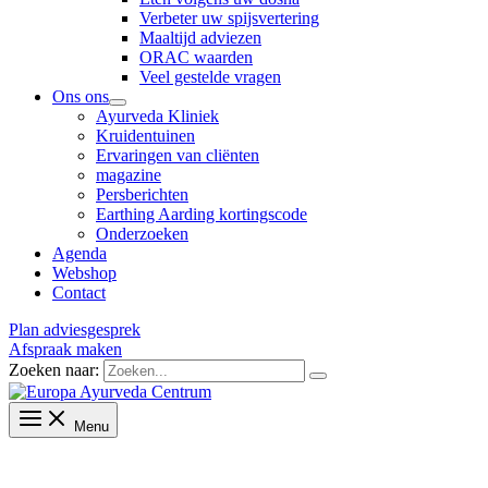
Verbeter uw spijsvertering
Maaltijd adviezen
ORAC waarden
Veel gestelde vragen
Ons ons
Ayurveda Kliniek
Kruidentuinen
Ervaringen van cliënten
magazine
Persberichten
Earthing Aarding kortingscode
Onderzoeken
Agenda
Webshop
Contact
Plan adviesgesprek
Afspraak maken
Zoeken naar:
Menu