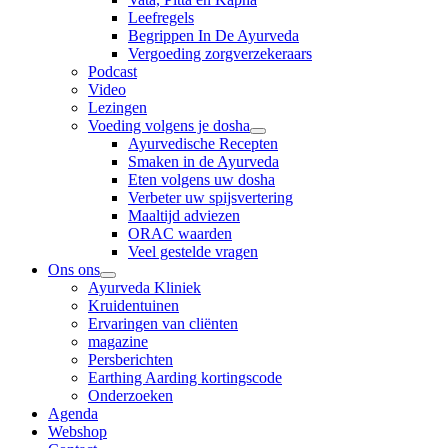
Leefregels
Begrippen In De Ayurveda
Vergoeding zorgverzekeraars
Podcast
Video
Lezingen
Voeding volgens je dosha
Ayurvedische Recepten
Smaken in de Ayurveda
Eten volgens uw dosha
Verbeter uw spijsvertering
Maaltijd adviezen
ORAC waarden
Veel gestelde vragen
Ons ons
Ayurveda Kliniek
Kruidentuinen
Ervaringen van cliënten
magazine
Persberichten
Earthing Aarding kortingscode
Onderzoeken
Agenda
Webshop