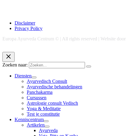
Disclaimer
Privacy Policy
Europa Ayurveda Centrum © | All rights reserved | Website door
Chase Marketing
Zoeken naar:
Diensten
Ayurvedisch Consult
Ayurvedische behandelingen
Panchakarma
Cursussen
Astrologie consult Vedisch
Yoga & Meditatie
Test je constitutie
Kenniscentrum
Artikelen
Ayurveda
Vata, Pitta en Kapha