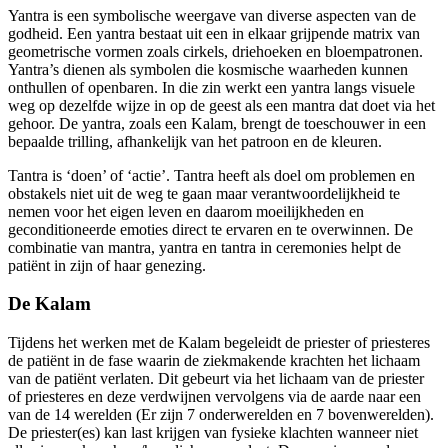
Yantra is een symbolische weergave van diverse aspecten van de
godheid. Een yantra bestaat uit een in elkaar grijpende matrix van
geometrische vormen zoals cirkels, driehoeken en bloempatronen.
Yantra’s dienen als symbolen die kosmische waarheden kunnen
onthullen of openbaren. In die zin werkt een yantra langs visuele
weg op dezelfde wijze in op de geest als een mantra dat doet via het
gehoor. De yantra, zoals een Kalam, brengt de toeschouwer in een
bepaalde trilling, afhankelijk van het patroon en de kleuren.
Tantra is ‘doen’ of ‘actie’. Tantra heeft als doel om problemen en
obstakels niet uit de weg te gaan maar verantwoordelijkheid te
nemen voor het eigen leven en daarom moeilijkheden en
geconditioneerde emoties direct te ervaren en te overwinnen. De
combinatie van mantra, yantra en tantra in ceremonies helpt de
patiënt in zijn of haar genezing.
De Kalam
Tijdens het werken met de Kalam begeleidt de priester of priesteres
de patiënt in de fase waarin de ziekmakende krachten het lichaam
van de patiënt verlaten. Dit gebeurt via het lichaam van de priester
of priesteres en deze verdwijnen vervolgens via de aarde naar een
van de 14 werelden (Er zijn 7 onderwerelden en 7 bovenwerelden).
De priester(es) kan last krijgen van fysieke klachten wanneer niet