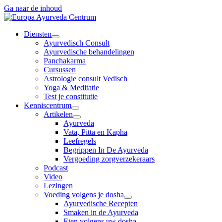
Ga naar de inhoud
Diensten
Ayurvedisch Consult
Ayurvedische behandelingen
Panchakarma
Cursussen
Astrologie consult Vedisch
Yoga & Meditatie
Test je constitutie
Kenniscentrum
Artikelen
Ayurveda
Vata, Pitta en Kapha
Leefregels
Begrippen In De Ayurveda
Vergoeding zorgverzekeraars
Podcast
Video
Lezingen
Voeding volgens je dosha
Ayurvedische Recepten
Smaken in de Ayurveda
Eten volgens uw dosha