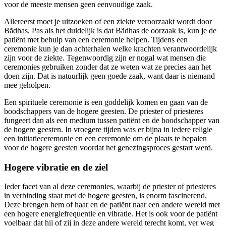
voor de meeste mensen geen eenvoudige zaak.
Allereerst moet je uitzoeken of een ziekte veroorzaakt wordt door
Bãdhas. Pas als het duidelijk is dat Bãdhas de oorzaak is, kun je de
patiënt met behulp van een ceremonie helpen. Tijdens een
ceremonie kun je dan achterhalen welke krachten verantwoordelijk
zijn voor de ziekte. Tegenwoordig zijn er nogal wat mensen die
ceremonies gebruiken zonder dat ze weten wat ze precies aan het
doen zijn. Dat is natuurlijk geen goede zaak, want daar is niemand
mee geholpen.
Een spirituele ceremonie is een goddelijk komen en gaan van de
boodschappers van de hogere geesten. De priester of priesteres
fungeert dan als een medium tussen patiënt en de boodschapper van
de hogere geesten. In vroegere tijden was er bijna in iedere religie
een initiatieceremonie en een ceremonie om de plaats te bepalen
voor de hogere geesten voordat het genezingsproces gestart werd.
Hogere vibratie en de ziel
Ieder facet van al deze ceremonies, waarbij de priester of priesteres
in verbinding staat met de hogere geesten, is enorm fascinerend.
Deze brengen hem of haar en de patiënt naar een andere wereld met
een hogere energiefrequentie en vibratie. Het is ook voor de patiënt
voelbaar dat hij of zij in deze andere wereld terecht komt, ver weg