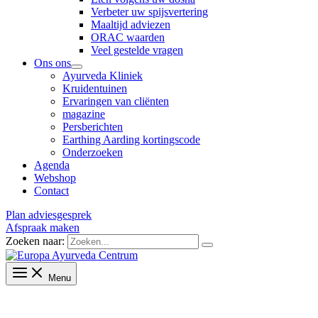
Verbeter uw spijsvertering
Maaltijd adviezen
ORAC waarden
Veel gestelde vragen
Ons ons
Ayurveda Kliniek
Kruidentuinen
Ervaringen van cliënten
magazine
Persberichten
Earthing Aarding kortingscode
Onderzoeken
Agenda
Webshop
Contact
Plan adviesgesprek
Afspraak maken
Zoeken naar:
Menu