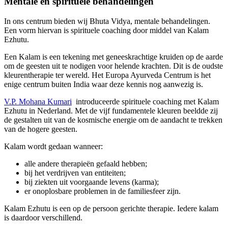
Mentale en spirituele behandelingen
In ons centrum bieden wij Bhuta Vidya, mentale behandelingen.
Een vorm hiervan is spirituele coaching door middel van Kalam
Ezhutu.
Een Kalam is een tekening met geneeskrachtige kruiden op de aarde
om de geesten uit te nodigen voor helende krachten. Dit is de oudste
kleurentherapie ter wereld. Het Europa Ayurveda Centrum is het
enige centrum buiten India waar deze kennis nog aanwezig is.
V.P. Mohana Kumari
introduceerde spirituele coaching met Kalam
Ezhutu in Nederland. Met de vijf fundamentele kleuren beeldde zij
de gestalten uit van de kosmische energie om de aandacht te trekken
van de hogere geesten.
Kalam wordt gedaan wanneer:
alle andere therapieën gefaald hebben;
bij het verdrijven van entiteiten;
bij ziekten uit voorgaande levens (karma);
er onoplosbare problemen in de familiesfeer zijn.
Kalam Ezhutu is een op de persoon gerichte therapie. Iedere kalam
is daardoor verschillend.