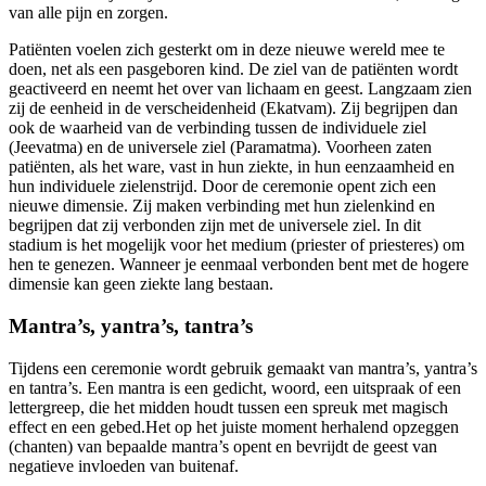
van alle pijn en zorgen.
Patiënten voelen zich gesterkt om in deze nieuwe wereld mee te
doen, net als een pasgeboren kind. De ziel van de patiënten wordt
geactiveerd en neemt het over van lichaam en geest. Langzaam zien
zij de eenheid in de verscheidenheid (Ekatvam). Zij begrijpen dan
ook de waarheid van de verbinding tussen de individuele ziel
(Jeevatma) en de universele ziel (Paramatma). Voorheen zaten
patiënten, als het ware, vast in hun ziekte, in hun eenzaamheid en
hun individuele zielenstrijd. Door de ceremonie opent zich een
nieuwe dimensie. Zij maken verbinding met hun zielenkind en
begrijpen dat zij verbonden zijn met de universele ziel. In dit
stadium is het mogelijk voor het medium (priester of priesteres) om
hen te genezen. Wanneer je eenmaal verbonden bent met de hogere
dimensie kan geen ziekte lang bestaan.
Mantra’s, yantra’s, tantra’s
Tijdens een ceremonie wordt gebruik gemaakt van mantra’s, yantra’s
en tantra’s. Een mantra is een gedicht, woord, een uitspraak of een
lettergreep, die het midden houdt tussen een spreuk met magisch
effect en een gebed.Het op het juiste moment herhalend opzeggen
(chanten) van bepaalde mantra’s opent en bevrijdt de geest van
negatieve invloeden van buitenaf.