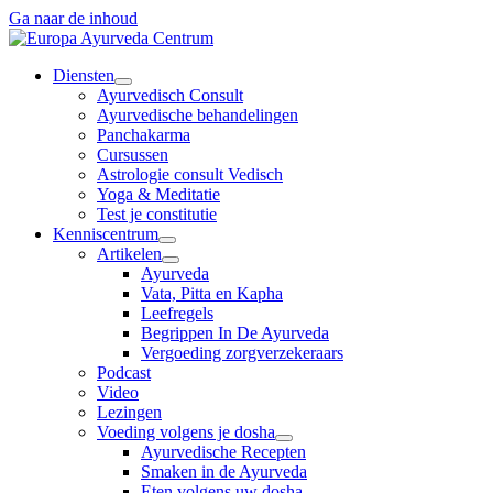
Ga naar de inhoud
Diensten
Ayurvedisch Consult
Ayurvedische behandelingen
Panchakarma
Cursussen
Astrologie consult Vedisch
Yoga & Meditatie
Test je constitutie
Kenniscentrum
Artikelen
Ayurveda
Vata, Pitta en Kapha
Leefregels
Begrippen In De Ayurveda
Vergoeding zorgverzekeraars
Podcast
Video
Lezingen
Voeding volgens je dosha
Ayurvedische Recepten
Smaken in de Ayurveda
Eten volgens uw dosha