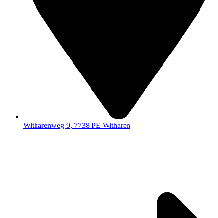
Witharenweg 9, 7738 PE Witharen