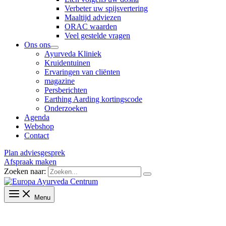
Verbeter uw spijsvertering
Maaltijd adviezen
ORAC waarden
Veel gestelde vragen
Ons ons
Ayurveda Kliniek
Kruidentuinen
Ervaringen van cliënten
magazine
Persberichten
Earthing Aarding kortingscode
Onderzoeken
Agenda
Webshop
Contact
Plan adviesgesprek
Afspraak maken
Zoeken naar:
Menu