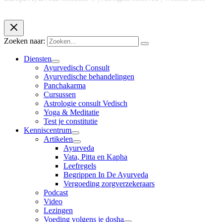
Chase Marketing
Zoeken naar:
Diensten
Ayurvedisch Consult
Ayurvedische behandelingen
Panchakarma
Cursussen
Astrologie consult Vedisch
Yoga & Meditatie
Test je constitutie
Kenniscentrum
Artikelen
Ayurveda
Vata, Pitta en Kapha
Leefregels
Begrippen In De Ayurveda
Vergoeding zorgverzekeraars
Podcast
Video
Lezingen
Voeding volgens je dosha