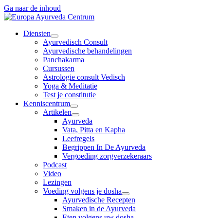
Ga naar de inhoud
Diensten
Ayurvedisch Consult
Ayurvedische behandelingen
Panchakarma
Cursussen
Astrologie consult Vedisch
Yoga & Meditatie
Test je constitutie
Kenniscentrum
Artikelen
Ayurveda
Vata, Pitta en Kapha
Leefregels
Begrippen In De Ayurveda
Vergoeding zorgverzekeraars
Podcast
Video
Lezingen
Voeding volgens je dosha
Ayurvedische Recepten
Smaken in de Ayurveda
Eten volgens uw dosha