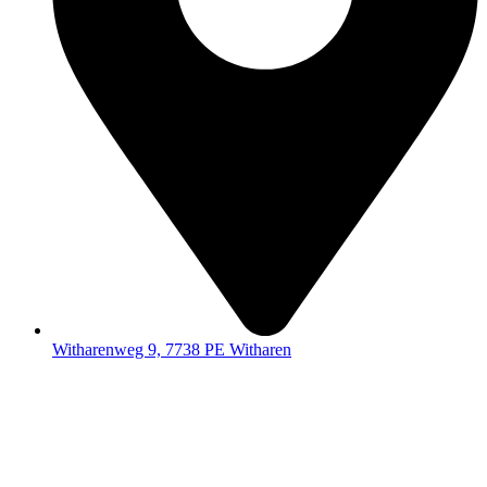
Witharenweg 9, 7738 PE Witharen