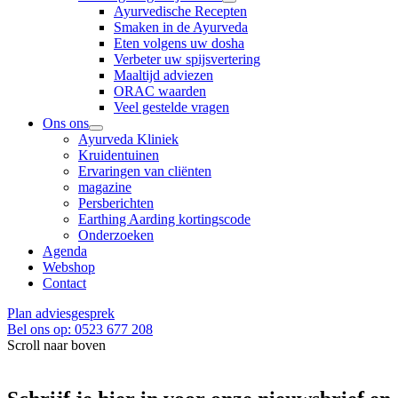
Ayurvedische Recepten
Smaken in de Ayurveda
Eten volgens uw dosha
Verbeter uw spijsvertering
Maaltijd adviezen
ORAC waarden
Veel gestelde vragen
Ons ons
Ayurveda Kliniek
Kruidentuinen
Ervaringen van cliënten
magazine
Persberichten
Earthing Aarding kortingscode
Onderzoeken
Agenda
Webshop
Contact
Plan adviesgesprek
Bel ons op: 0523 677 208
Scroll naar boven