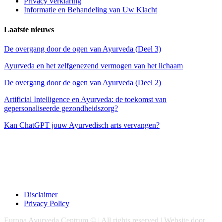
Privacy verklaring
Informatie en Behandeling van Uw Klacht
Laatste nieuws
De overgang door de ogen van Ayurveda (Deel 3)
Ayurveda en het zelfgenezend vermogen van het lichaam
De overgang door de ogen van Ayurveda (Deel 2)
Artificial Intelligence en Ayurveda: de toekomst van
gepersonaliseerde gezondheidszorg?
Kan ChatGPT jouw Ayurvedisch arts vervangen?
Disclaimer
Privacy Policy
Europa Ayurveda Centrum © | All rights reserved | Website door