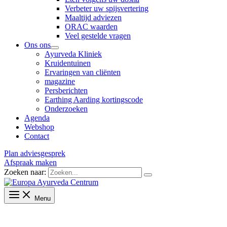
Verbeter uw spijsvertering
Maaltijd adviezen
ORAC waarden
Veel gestelde vragen
Ons ons
Ayurveda Kliniek
Kruidentuinen
Ervaringen van cliënten
magazine
Persberichten
Earthing Aarding kortingscode
Onderzoeken
Agenda
Webshop
Contact
Plan adviesgesprek
Afspraak maken
Zoeken naar:
Menu