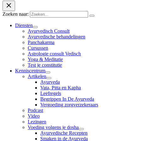
Zoeken naar:
Diensten
Ayurvedisch Consult
Ayurvedische behandelingen
Panchakarma
Cursussen
Astrologie consult Vedisch
Yoga & Meditatie
Test je constitutie
Kenniscentrum
Artikelen
Ayurveda
Vata, Pitta en Kapha
Leefregels
Begrippen In De Ayurveda
Vergoeding zorgverzekeraars
Podcast
Video
Lezingen
Voeding volgens je dosha
Ayurvedische Recepten
Smaken in de Ayurveda