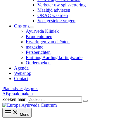
Verbeter uw spijsvertering
Maaltijd adviezen
ORAC waarden
Veel gestelde vragen
Ons ons
Ayurveda Kliniek
Kruidentuinen
Ervaringen van cliënten
magazine
Persberichten
Earthing Aarding kortingscode
Onderzoeken
Agenda
Webshop
Contact
Plan adviesgesprek
Afspraak maken
Zoeken naar:
Menu