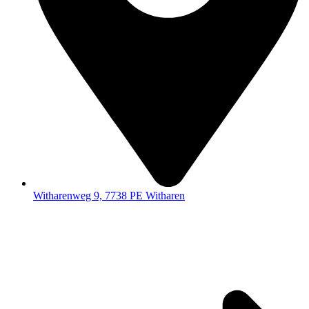
Witharenweg 9, 7738 PE Witharen