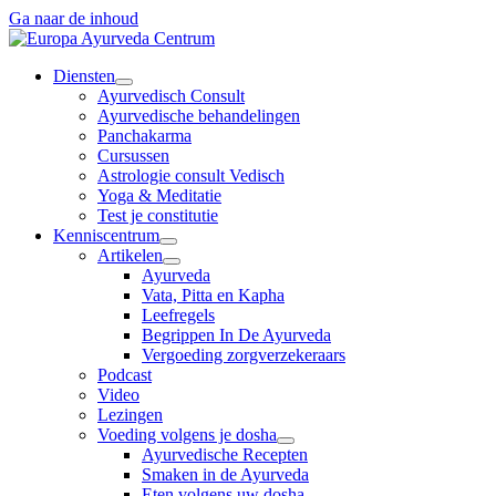
Ga naar de inhoud
Diensten
Ayurvedisch Consult
Ayurvedische behandelingen
Panchakarma
Cursussen
Astrologie consult Vedisch
Yoga & Meditatie
Test je constitutie
Kenniscentrum
Artikelen
Ayurveda
Vata, Pitta en Kapha
Leefregels
Begrippen In De Ayurveda
Vergoeding zorgverzekeraars
Podcast
Video
Lezingen
Voeding volgens je dosha
Ayurvedische Recepten
Smaken in de Ayurveda
Eten volgens uw dosha