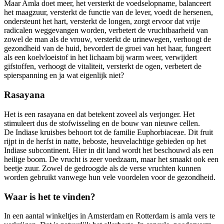
Maar Amla doet meer, het versterkt de voedselopname, balanceert
het maagzuur, versterkt de functie van de lever, voedt de hersenen,
ondersteunt het hart, versterkt de longen, zorgt ervoor dat vrije
radicalen weggevangen worden, verbetert de vruchtbaarheid van
zowel de man als de vrouw, versterkt de urinewegen, verhoogt de
gezondheid van de huid, bevordert de groei van het haar, fungeert
als een koelvloeistof in het lichaam bij warm weer, verwijdert
gifstoffen, verhoogt de vitaliteit, versterkt de ogen, verbetert de
spierspanning en ja wat eigenlijk niet?
Rasayana
Het is een rasayana en dat betekent zoveel als verjonger. Het
stimuleert dus de stofwisseling en de bouw van nieuwe cellen.
De Indiase kruisbes behoort tot de familie Euphorbiaceae. Dit fruit
rijpt in de herfst in natte, beboste, heuvelachtige gebieden op het
Indiase subcontinent. Hier in dit land wordt het beschouwd als een
heilige boom. De vrucht is zeer voedzaam, maar het smaakt ook een
beetje zuur. Zowel de gedroogde als de verse vruchten kunnen
worden gebruikt vanwege hun vele voordelen voor de gezondheid.
Waar is het te vinden?
In een aantal winkeltjes in Amsterdam en Rotterdam is amla vers te