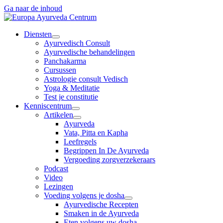
Ga naar de inhoud
Diensten
Ayurvedisch Consult
Ayurvedische behandelingen
Panchakarma
Cursussen
Astrologie consult Vedisch
Yoga & Meditatie
Test je constitutie
Kenniscentrum
Artikelen
Ayurveda
Vata, Pitta en Kapha
Leefregels
Begrippen In De Ayurveda
Vergoeding zorgverzekeraars
Podcast
Video
Lezingen
Voeding volgens je dosha
Ayurvedische Recepten
Smaken in de Ayurveda
Eten volgens uw dosha