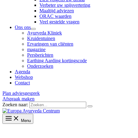
Verbeter uw spijsvertering
Maaltijd adviezen
ORAC waarden
Veel gestelde vragen
Ons ons
Ayurveda Kliniek
Kruidentuinen
Ervaringen van cliënten
magazine
Persberichten
Earthing Aarding kortingscode
Onderzoeken
Agenda
Webshop
Contact
Plan adviesgesprek
Afspraak maken
Zoeken naar:
Menu