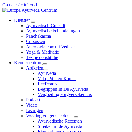
Ga naar de inhoud
Diensten
Ayurvedisch Consult
Ayurvedische behandelingen
Panchakarma
Cursussen
Astrologie consult Vedisch
Yoga & Meditatie
Test je constitutie
Kenniscentrum
Artikelen
Ayurveda
Vata, Pitta en Kapha
Leefregels
Begrippen In De Ayurveda
Vergoeding zorgverzekeraars
Podcast
Video
Lezingen
Voeding volgens je dosha
Ayurvedische Recepten
Smaken in de Ayurveda
Eten volgens uw dosha