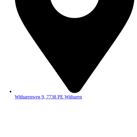
Witharenweg 9, 7738 PE Witharen