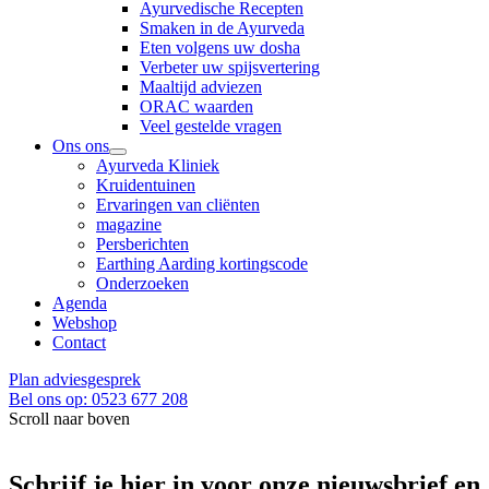
Ayurvedische Recepten
Smaken in de Ayurveda
Eten volgens uw dosha
Verbeter uw spijsvertering
Maaltijd adviezen
ORAC waarden
Veel gestelde vragen
Ons ons
Ayurveda Kliniek
Kruidentuinen
Ervaringen van cliënten
magazine
Persberichten
Earthing Aarding kortingscode
Onderzoeken
Agenda
Webshop
Contact
Plan adviesgesprek
Bel ons op: 0523 677 208
Scroll naar boven
Schrijf je hier in voor onze nieuwsbrief en