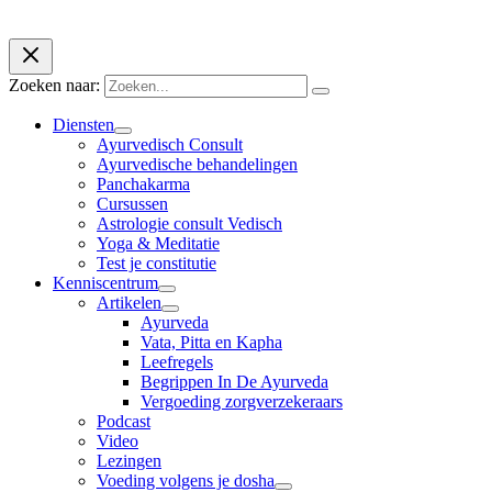
Chase Marketing
Zoeken naar:
Diensten
Ayurvedisch Consult
Ayurvedische behandelingen
Panchakarma
Cursussen
Astrologie consult Vedisch
Yoga & Meditatie
Test je constitutie
Kenniscentrum
Artikelen
Ayurveda
Vata, Pitta en Kapha
Leefregels
Begrippen In De Ayurveda
Vergoeding zorgverzekeraars
Podcast
Video
Lezingen
Voeding volgens je dosha