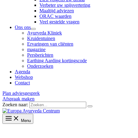
Verbeter uw spijsvertering
Maaltijd adviezen
ORAC waarden
Veel gestelde vragen
Ons ons
Ayurveda Kliniek
Kruidentuinen
Ervaringen van cliënten
magazine
Persberichten
Earthing Aarding kortingscode
Onderzoeken
Agenda
Webshop
Contact
Plan adviesgesprek
Afspraak maken
Zoeken naar:
Menu