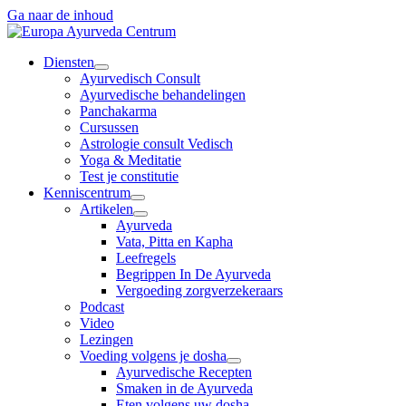
Ga naar de inhoud
Diensten
Ayurvedisch Consult
Ayurvedische behandelingen
Panchakarma
Cursussen
Astrologie consult Vedisch
Yoga & Meditatie
Test je constitutie
Kenniscentrum
Artikelen
Ayurveda
Vata, Pitta en Kapha
Leefregels
Begrippen In De Ayurveda
Vergoeding zorgverzekeraars
Podcast
Video
Lezingen
Voeding volgens je dosha
Ayurvedische Recepten
Smaken in de Ayurveda
Eten volgens uw dosha