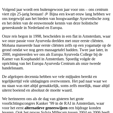
Volgend jaar wordt een buitengewoon jaar voor ons – ons centrum
viert zijn 25-jarig bestaan! 🎉 Bijna een kwart eeuw lang hebben we
ons toegewijd aan het bieden van hoogwaardige Ayurvedische zorg
en het delen van de eeuwenoude kennis van deze holistische
geneeskunde in Nederland en Europa.
Onze reis begon in 1998, bescheiden in een flat in Amsterdam, waar
we onze passie voor Ayurveda deelden met onze eerste cliënten.
Mohana masseerde haar eerste cliënten zelfs op een yogamatje op de
grond omdat we nog geen massagetafel hadden. Twee jaar later, in
2000, registreerden we ons als Europa Ayurveda College bij de
Kamer van Koophandel in Amsterdam. Spoedig volgde de
oprichting van het Europa Ayurveda Centrum als onze tweede
handelsnaam.
De afgelopen decennia hebben we vele mijlpalen bereikt en
tegelijkertijd vele uitdagingen overwonnen. Het pad naar waar we
nu staan was niet altijd gemakkelijk, soms zelfs moeilijk, maar altijd
uiterst boeiend en absoluut de moeite waard.
We herinneren ons als de dag van gisteren het grote
voorlichtingscongres Kanker ’99 in de RAI in Amsterdam, waar
voor het eerst
alternatieve geneeswijzen
een bijdrage konden
leveren. Ook het proces Sylvia Millecam tussen 2004 en 2006 heeft