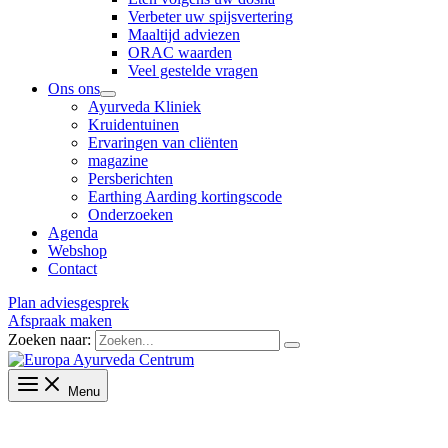
Verbeter uw spijsvertering
Maaltijd adviezen
ORAC waarden
Veel gestelde vragen
Ons ons
Ayurveda Kliniek
Kruidentuinen
Ervaringen van cliënten
magazine
Persberichten
Earthing Aarding kortingscode
Onderzoeken
Agenda
Webshop
Contact
Plan adviesgesprek
Afspraak maken
Zoeken naar:
Menu