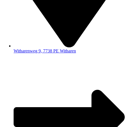
Witharenweg 9, 7738 PE Witharen