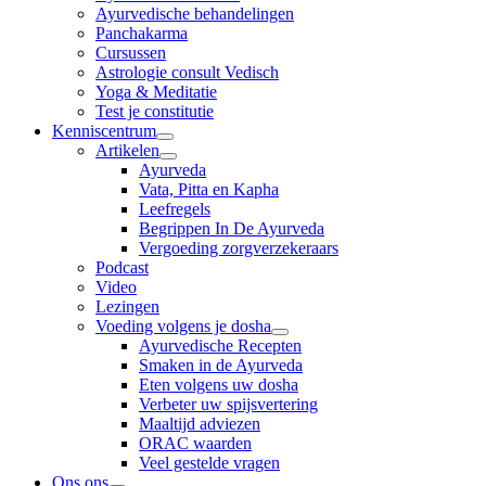
Ayurvedische behandelingen
Panchakarma
Cursussen
Astrologie consult Vedisch
Yoga & Meditatie
Test je constitutie
Kenniscentrum
Artikelen
Ayurveda
Vata, Pitta en Kapha
Leefregels
Begrippen In De Ayurveda
Vergoeding zorgverzekeraars
Podcast
Video
Lezingen
Voeding volgens je dosha
Ayurvedische Recepten
Smaken in de Ayurveda
Eten volgens uw dosha
Verbeter uw spijsvertering
Maaltijd adviezen
ORAC waarden
Veel gestelde vragen
Ons ons