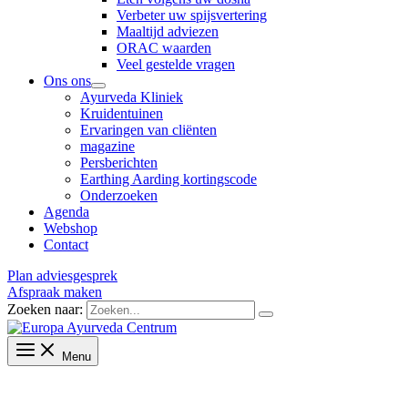
Verbeter uw spijsvertering
Maaltijd adviezen
ORAC waarden
Veel gestelde vragen
Ons ons
Ayurveda Kliniek
Kruidentuinen
Ervaringen van cliënten
magazine
Persberichten
Earthing Aarding kortingscode
Onderzoeken
Agenda
Webshop
Contact
Plan adviesgesprek
Afspraak maken
Zoeken naar:
Menu