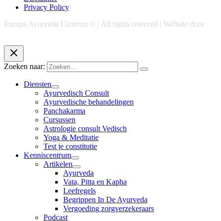
Privacy Policy
Europa Ayurveda Centrum © | All rights reserved | Website door
Chase Marketing
Zoeken naar:
Diensten
Ayurvedisch Consult
Ayurvedische behandelingen
Panchakarma
Cursussen
Astrologie consult Vedisch
Yoga & Meditatie
Test je constitutie
Kenniscentrum
Artikelen
Ayurveda
Vata, Pitta en Kapha
Leefregels
Begrippen In De Ayurveda
Vergoeding zorgverzekeraars
Podcast