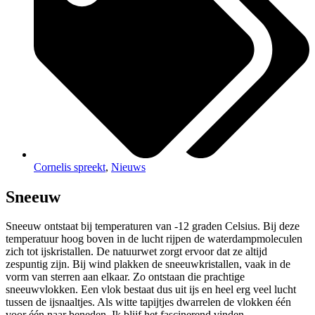
Cornelis spreekt
,
Nieuws
Sneeuw
Sneeuw ontstaat bij temperaturen van -12 graden Celsius. Bij deze
temperatuur hoog boven in de lucht rijpen de waterdampmoleculen
zich tot ijskristallen. De natuurwet zorgt ervoor dat ze altijd
zespuntig zijn. Bij wind plakken de sneeuwkristallen, vaak in de
vorm van sterren aan elkaar. Zo ontstaan die prachtige
sneeuwvlokken. Een vlok bestaat dus uit ijs en heel erg veel lucht
tussen de ijsnaaltjes. Als witte tapijtjes dwarrelen de vlokken één
voor één naar beneden. Ik blijf het fascinerend vinden.