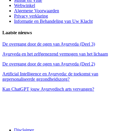
Missie en Visie
Webwinkel
Algemene Voorwaarden
Privacy verklaring
Informatie en Behandeling van Uw Klacht
Laatste nieuws
De overgang door de ogen van Ayurveda (Deel 3)
Ayurveda en het zelfgenezend vermogen van het lichaam
De overgang door de ogen van Ayurveda (Deel 2)
Artificial Intelligence en Ayurveda: de toekomst van
gepersonaliseerde gezondheidszorg?
Kan ChatGPT jouw Ayurvedisch arts vervangen?
Disclaimer