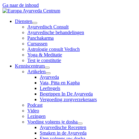
Ga naar de inhoud
Diensten
Ayurvedisch Consult
Ayurvedische behandelingen
Panchakarma
Cursussen
Astrologie consult Vedisch
Yoga & Meditatie
Test je constitutie
Kenniscentrum
Artikelen
Ayurveda
Vata, Pitta en Kapha
Leefregels
Begrippen In De Ayurveda
Vergoeding zorgverzekeraars
Podcast
Video
Lezingen
Voeding volgens je dosha
Ayurvedische Recepten
Smaken in de Ayurveda
Eten volgens uw dosha