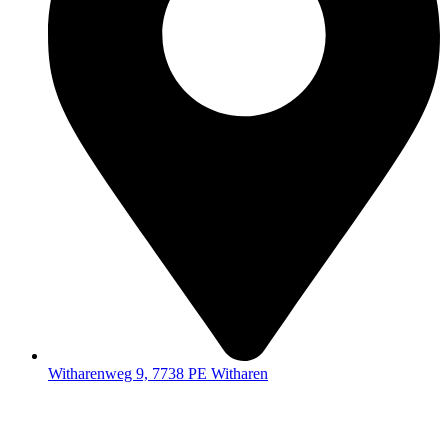
Witharenweg 9, 7738 PE Witharen