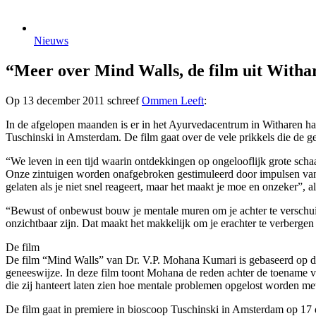
Nieuws
“Meer over Mind Walls, de film uit Witha
Op 13 december 2011 schreef
Ommen Leeft
:
In de afgelopen maanden is er in het Ayurvedacentrum in Witharen h
Tuschinski in Amsterdam. De film gaat over de vele prikkels die de ge
“We leven in een tijd waarin ontdekkingen op ongelooflijk grote schaa
Onze zintuigen worden onafgebroken gestimuleerd door impulsen van bu
gelaten als je niet snel reageert, maar het maakt je moe en onzeker”,
“Bewust of onbewust bouw je mentale muren om je achter te verschuile
onzichtbaar zijn. Dat maakt het makkelijk om je erachter te verberge
De film
De film “Mind Walls” van Dr. V.P. Mohana Kumari is gebaseerd op de
geneeswijze. In deze film toont Mohana de reden achter de toename 
die zij hanteert laten zien hoe mentale problemen opgelost worden met
De film gaat in premiere in bioscoop Tuschinski in Amsterdam op 1