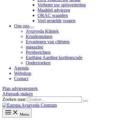
Verbeter uw spijsvertering
Maaltijd adviezen
ORAC waarden
Veel gestelde vragen
Ons ons
Ayurveda Kliniek
Kruidentuinen
Ervaringen van cliënten
magazine
Persberichten
Earthing Aarding kortingscode
Onderzoeken
Agenda
Webshop
Contact
Plan adviesgesprek
Afspraak maken
Zoeken naar:
Menu