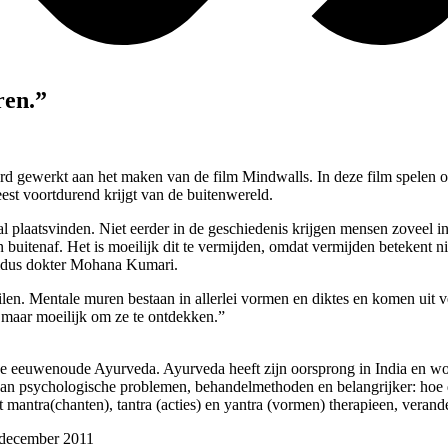
ren.”
ard gewerkt aan het maken van de film Mindwalls. In deze film spelen 
est voortdurend krijgt van de buitenwereld.
l plaatsvinden. Niet eerder in de geschiedenis krijgen mensen zoveel in
itenaf. Het is moeilijk dit te vermijden, omdat vermijden betekent nie
 aldus dokter Mohana Kumari.
n. Mentale muren bestaan in allerlei vormen en diktes en komen uit ve
n maar moeilijk om ze te ontdekken.”
 eeuwenoude Ayurveda. Ayurveda heeft zijn oorsprong in India en word
van psychologische problemen, behandelmethoden en belangrijker: hoe 
 mantra(chanten), tantra (acties) en yantra (vormen) therapieen, veran
7 december 2011