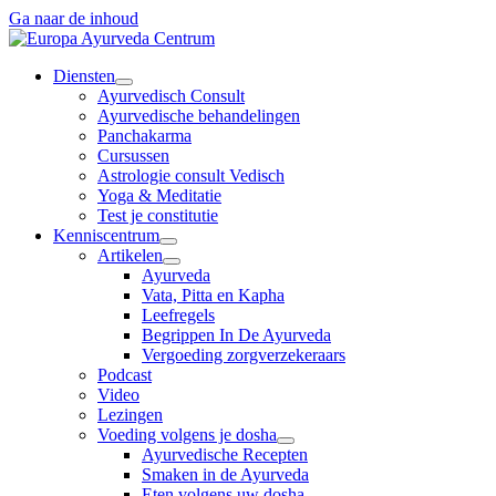
Ga naar de inhoud
Diensten
Ayurvedisch Consult
Ayurvedische behandelingen
Panchakarma
Cursussen
Astrologie consult Vedisch
Yoga & Meditatie
Test je constitutie
Kenniscentrum
Artikelen
Ayurveda
Vata, Pitta en Kapha
Leefregels
Begrippen In De Ayurveda
Vergoeding zorgverzekeraars
Podcast
Video
Lezingen
Voeding volgens je dosha
Ayurvedische Recepten
Smaken in de Ayurveda
Eten volgens uw dosha