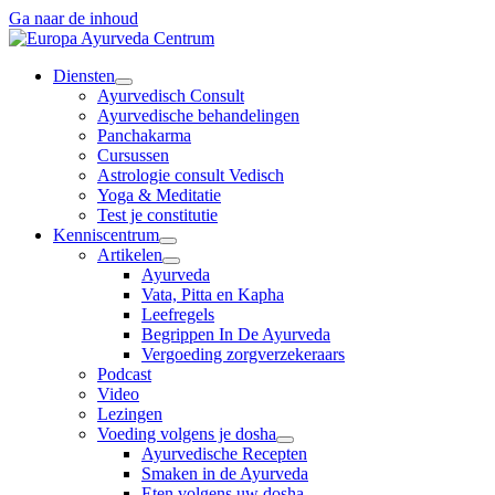
Ga naar de inhoud
Diensten
Ayurvedisch Consult
Ayurvedische behandelingen
Panchakarma
Cursussen
Astrologie consult Vedisch
Yoga & Meditatie
Test je constitutie
Kenniscentrum
Artikelen
Ayurveda
Vata, Pitta en Kapha
Leefregels
Begrippen In De Ayurveda
Vergoeding zorgverzekeraars
Podcast
Video
Lezingen
Voeding volgens je dosha
Ayurvedische Recepten
Smaken in de Ayurveda
Eten volgens uw dosha