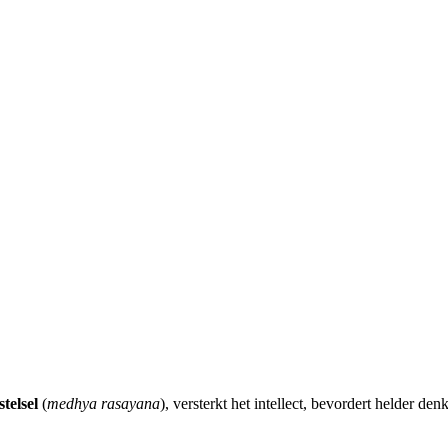
telsel
(
medhya rasayana
), versterkt het intellect, bevordert helder de