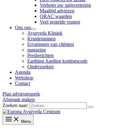
Verbeter uw spijsvertering
Maaltijd adviezen
ORAC waarden
Veel gestelde vragen
Ons ons
Ayurveda Kliniek
Kruidentuinen
Ervaringen van cliënten
magazine
Persberichten
Earthing Aarding kortingscode
Onderzoeken
Agenda
Webshop
Contact
Plan adviesgesprek
Afspraak maken
Zoeken naar:
Menu