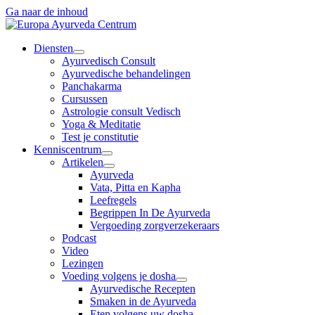
Ga naar de inhoud
Diensten
Ayurvedisch Consult
Ayurvedische behandelingen
Panchakarma
Cursussen
Astrologie consult Vedisch
Yoga & Meditatie
Test je constitutie
Kenniscentrum
Artikelen
Ayurveda
Vata, Pitta en Kapha
Leefregels
Begrippen In De Ayurveda
Vergoeding zorgverzekeraars
Podcast
Video
Lezingen
Voeding volgens je dosha
Ayurvedische Recepten
Smaken in de Ayurveda
Eten volgens uw dosha