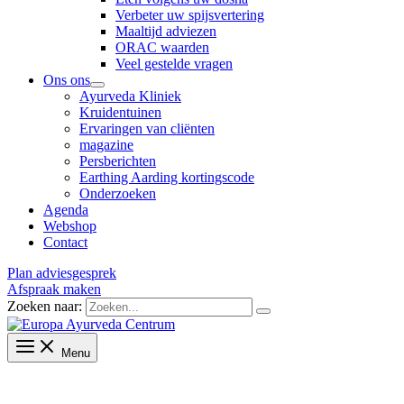
Verbeter uw spijsvertering
Maaltijd adviezen
ORAC waarden
Veel gestelde vragen
Ons ons
Ayurveda Kliniek
Kruidentuinen
Ervaringen van cliënten
magazine
Persberichten
Earthing Aarding kortingscode
Onderzoeken
Agenda
Webshop
Contact
Plan adviesgesprek
Afspraak maken
Zoeken naar:
Menu