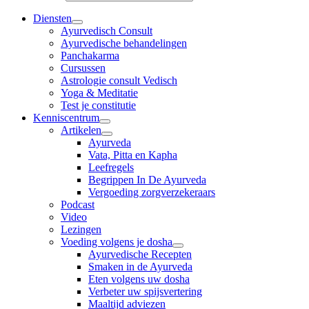
Diensten
Ayurvedisch Consult
Ayurvedische behandelingen
Panchakarma
Cursussen
Astrologie consult Vedisch
Yoga & Meditatie
Test je constitutie
Kenniscentrum
Artikelen
Ayurveda
Vata, Pitta en Kapha
Leefregels
Begrippen In De Ayurveda
Vergoeding zorgverzekeraars
Podcast
Video
Lezingen
Voeding volgens je dosha
Ayurvedische Recepten
Smaken in de Ayurveda
Eten volgens uw dosha
Verbeter uw spijsvertering
Maaltijd adviezen