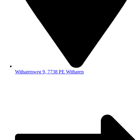
Witharenweg 9, 7738 PE Witharen