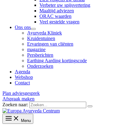
Verbeter uw spijsvertering
Maaltijd adviezen
ORAC waarden
Veel gestelde vragen
Ons ons
Ayurveda Kliniek
Kruidentuinen
Ervaringen van cliënten
magazine
Persberichten
Earthing Aarding kortingscode
Onderzoeken
Agenda
Webshop
Contact
Plan adviesgesprek
Afspraak maken
Zoeken naar:
Menu