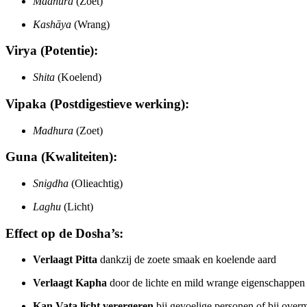
Madhura
(Zoet)
Kashāya
(Wrang)
Virya (Potentie):
Shita
(Koelend)
Vipaka (Postdigestieve werking):
Madhura
(Zoet)
Guna (Kwaliteiten):
Snigdha
(Olieachtig)
Laghu
(Licht)
Effect op de Dosha’s:
Verlaagt Pitta
dankzij de zoete smaak en koelende aard
Verlaagt Kapha
door de lichte en mild wrange eigenschappen
Kan Vata licht verergeren
bij gevoelige personen of bij overm