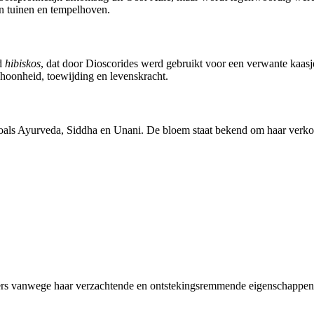
in tuinen en tempelhoven.
rd
hibiskos
, dat door Dioscorides werd gebruikt voor een verwante kaas
schoonheid, toewijding en levenskracht.
 zoals Ayurveda, Siddha en Unani. De bloem staat bekend om haar verk
kers vanwege haar verzachtende en ontstekingsremmende eigenschappen