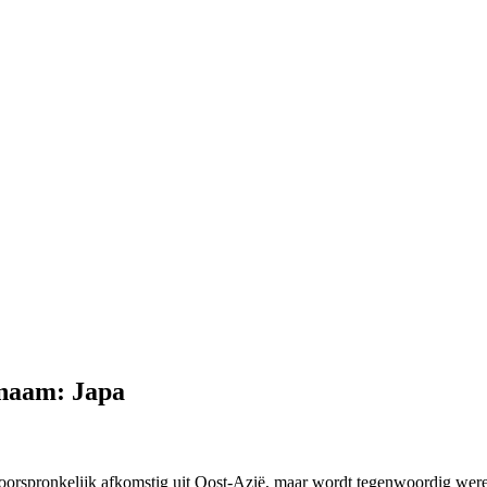
 naam: Japa
oorspronkelijk afkomstig uit Oost-Azië, maar wordt tegenwoordig were