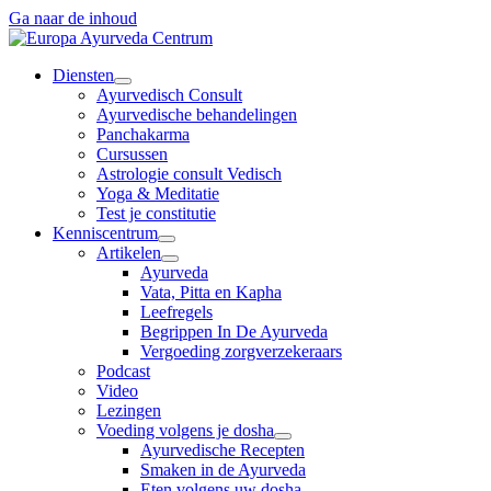
Ga naar de inhoud
Diensten
Ayurvedisch Consult
Ayurvedische behandelingen
Panchakarma
Cursussen
Astrologie consult Vedisch
Yoga & Meditatie
Test je constitutie
Kenniscentrum
Artikelen
Ayurveda
Vata, Pitta en Kapha
Leefregels
Begrippen In De Ayurveda
Vergoeding zorgverzekeraars
Podcast
Video
Lezingen
Voeding volgens je dosha
Ayurvedische Recepten
Smaken in de Ayurveda
Eten volgens uw dosha