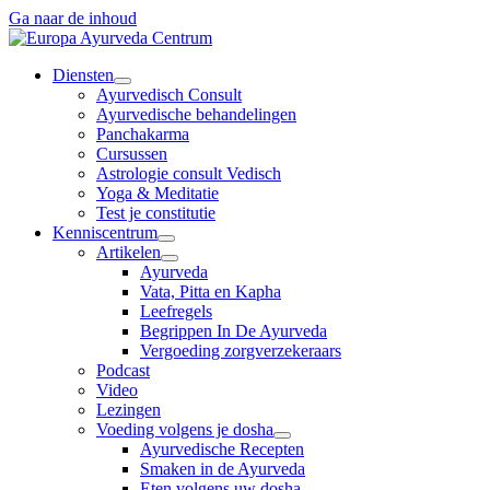
Ga naar de inhoud
Diensten
Ayurvedisch Consult
Ayurvedische behandelingen
Panchakarma
Cursussen
Astrologie consult Vedisch
Yoga & Meditatie
Test je constitutie
Kenniscentrum
Artikelen
Ayurveda
Vata, Pitta en Kapha
Leefregels
Begrippen In De Ayurveda
Vergoeding zorgverzekeraars
Podcast
Video
Lezingen
Voeding volgens je dosha
Ayurvedische Recepten
Smaken in de Ayurveda
Eten volgens uw dosha