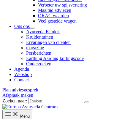
Verbeter uw spijsvertering
Maaltijd adviezen
ORAC waarden
Veel gestelde vragen
Ons ons
Ayurveda Kliniek
Kruidentuinen
Ervaringen van cliënten
magazine
Persberichten
Earthing Aarding kortingscode
Onderzoeken
Agenda
Webshop
Contact
Plan adviesgesprek
Afspraak maken
Zoeken naar:
Menu