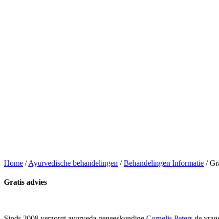
Home
/
Ayurvedische behandelingen
/
Behandelingen Informatie
/
Gra
Gratis advies
Sinds 2008 verzorgt ayurveda geneeskundige
Cornelis Peters
de vrage