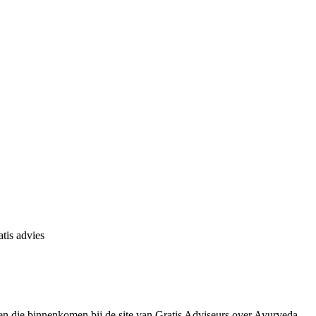
tis advies
n die binnenkomen bij de site van Gratis Adviseurs over Ayurveda.