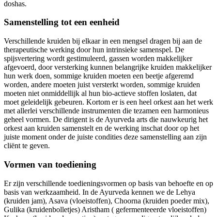
doshas.
Samenstelling tot een eenheid
Verschillende kruiden bij elkaar in een mengsel dragen bij aan de
therapeutische werking door hun intrinsieke samenspel. De
spijsvertering wordt gestimuleerd, gassen worden makkelijker
afgevoerd, door versterking kunnen belangrijke kruiden makkelijker
hun werk doen, sommige kruiden moeten een beetje afgeremd
worden, andere moeten juist versterkt worden, sommige kruiden
moeten niet onmiddellijk al hun bio-actieve stoffen loslaten, dat
moet geleidelijk gebeuren. Kortom er is een heel orkest aan het werk
met allerlei verschillende instrumenten die tezamen een harmonieus
geheel vormen. De dirigent is de Ayurveda arts die nauwkeurig het
orkest aan kruiden samenstelt en de werking inschat door op het
juiste moment onder de juiste condities deze samenstelling aan zijn
cliënt te geven.
Vormen van toediening
Er zijn verschillende toedieningsvormen op basis van behoefte en op
basis van werkzaamheid. In de Ayurveda kennen we de Lehya
(kruiden jam), Asava (vloeistoffen), Choorna (kruiden poeder mix),
Gulika (kruidenbolletjes) Aristham ( gefermenteeerde vloeistoffen)