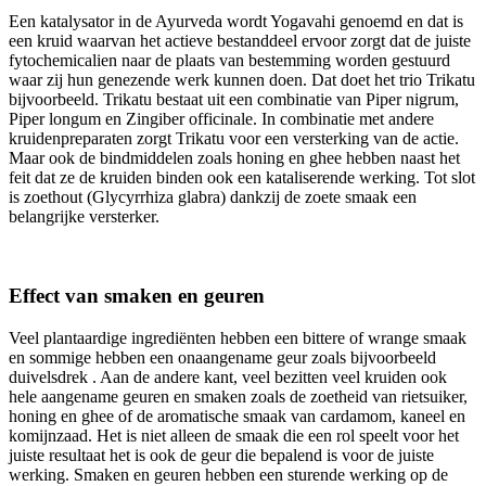
Een katalysator in de Ayurveda wordt Yogavahi genoemd en dat is
een kruid waarvan het actieve bestanddeel ervoor zorgt dat de juiste
fytochemicalien naar de plaats van bestemming worden gestuurd
waar zij hun genezende werk kunnen doen. Dat doet het trio Trikatu
bijvoorbeeld. Trikatu bestaat uit een combinatie van Piper nigrum,
Piper longum en Zingiber officinale. In combinatie met andere
kruidenpreparaten zorgt Trikatu voor een versterking van de actie.
Maar ook de bindmiddelen zoals honing en ghee hebben naast het
feit dat ze de kruiden binden ook een kataliserende werking. Tot slot
is zoethout (Glycyrrhiza glabra) dankzij de zoete smaak een
belangrijke versterker.
Effect van smaken en geuren
Veel plantaardige ingrediënten hebben een bittere of wrange smaak
en sommige hebben een onaangename geur zoals bijvoorbeeld
duivelsdrek . Aan de andere kant, veel bezitten veel kruiden ook
hele aangename geuren en smaken zoals de zoetheid van rietsuiker,
honing en ghee of de aromatische smaak van cardamom, kaneel en
komijnzaad. Het is niet alleen de smaak die een rol speelt voor het
juiste resultaat het is ook de geur die bepalend is voor de juiste
werking. Smaken en geuren hebben een sturende werking op de