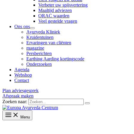
Verbeter uw spijsvertering
Maaltijd adviezen
ORAC waarden
Veel gestelde vragen
Ons ons
Ayurveda Kliniek
Kruidentuinen
Ervaringen van cliënten
magazine
Persberichten
Earthing Aarding kortingscode
Onderzoeken
Agenda
Webshop
Contact
Plan adviesgesprek
Afspraak maken
Zoeken naar:
Menu