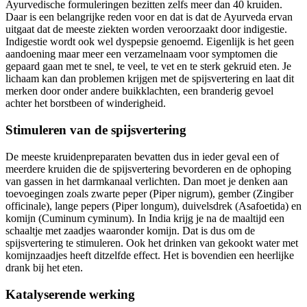
Ayurvedische formuleringen bezitten zelfs meer dan 40 kruiden.
Daar is een belangrijke reden voor en dat is dat de Ayurveda ervan
uitgaat dat de meeste ziekten worden veroorzaakt door indigestie.
Indigestie wordt ook wel dyspepsie genoemd. Eigenlijk is het geen
aandoening maar meer een verzamelnaam voor symptomen die
gepaard gaan met te snel, te veel, te vet en te sterk gekruid eten. Je
lichaam kan dan problemen krijgen met de spijsvertering en laat dit
merken door onder andere buikklachten, een branderig gevoel
achter het borstbeen of winderigheid.
Stimuleren van de spijsvertering
De meeste kruidenpreparaten bevatten dus in ieder geval een of
meerdere kruiden die de spijsvertering bevorderen en de ophoping
van gassen in het darmkanaal verlichten. Dan moet je denken aan
toevoegingen zoals zwarte peper (Piper nigrum), gember (Zingiber
officinale), lange pepers (Piper longum), duivelsdrek (Asafoetida) en
komijn (Cuminum cyminum). In India krijg je na de maaltijd een
schaaltje met zaadjes waaronder komijn. Dat is dus om de
spijsvertering te stimuleren. Ook het drinken van gekookt water met
komijnzaadjes heeft ditzelfde effect. Het is bovendien een heerlijke
drank bij het eten.
Katalyserende werking