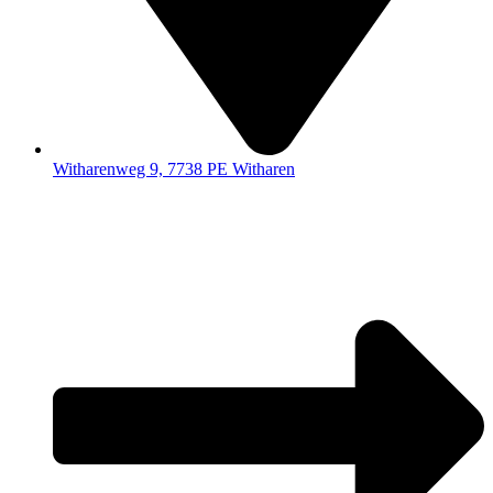
Witharenweg 9, 7738 PE Witharen