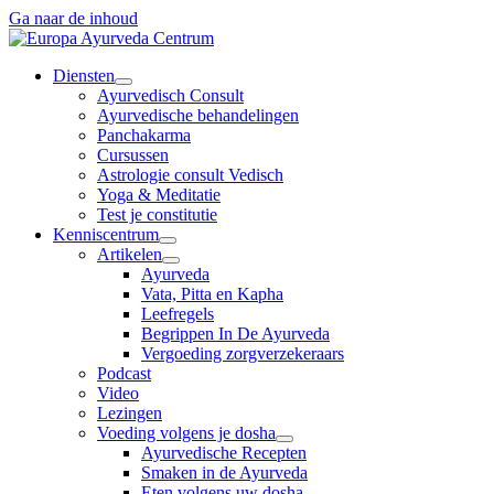
Ga naar de inhoud
Diensten
Ayurvedisch Consult
Ayurvedische behandelingen
Panchakarma
Cursussen
Astrologie consult Vedisch
Yoga & Meditatie
Test je constitutie
Kenniscentrum
Artikelen
Ayurveda
Vata, Pitta en Kapha
Leefregels
Begrippen In De Ayurveda
Vergoeding zorgverzekeraars
Podcast
Video
Lezingen
Voeding volgens je dosha
Ayurvedische Recepten
Smaken in de Ayurveda
Eten volgens uw dosha