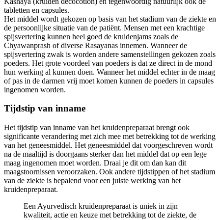
Kashaya (kruiden decocotion) en tegenwoordig natuurlijk ook de
tabletten en capsules.
Het middel wordt gekozen op basis van het stadium van de ziekte en
de persoonlijke situatie van de patiënt. Mensen met een krachtige
spijsvertering kunnen heel goed de kruidenjams zoals de
Chyawanprash of diverse Rasayanas innemen. Wanneer de
spijsvertering zwak is worden andere samenstellingen gekozen zoals
poeders. Het grote voordeel van poeders is dat ze direct in de mond
hun werking al kunnen doen. Wanneer het middel echter in de maag
of pas in de darmen vrij moet komen kunnen de poeders in capsules
ingenomen worden.
Tijdstip van inname
Het tijdstip van inname van het kruidenpreparaat brengt ook
significante verandering met zich mee met betrekking tot de werking
van het geneesmiddel. Het geneesmiddel dat voorgeschreven wordt
na de maaltijd is doorgaans sterker dan het middel dat op een lege
maag ingenomen moet worden. Draai je dit om dan kan dit
maagstoornissen veroorzaken. Ook andere tijdstippen of het stadium
van de ziekte is bepalend voor een juiste werking van het
kruidenpreparaat.
Een Ayurvedisch kruidenpreparaat is uniek in zijn
kwaliteit, actie en keuze met betrekking tot de ziekte, de