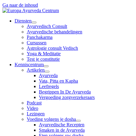
Ga naar de inhoud
Diensten
Ayurvedisch Consult
Ayurvedische behandelingen
Panchakarma
Cursussen
Astrologie consult Vedisch
Yoga & Meditatie
Test je constitutie
Kenniscentrum
Artikelen
Ayurveda
Vata, Pitta en Kapha
Leefregels
Begrippen In De Ayurveda
Vergoeding zorgverzekeraars
Podcast
Video
Lezingen
Voeding volgens je dosha
Ayurvedische Recepten
Smaken in de Ayurveda
Eten volgens uw dosha