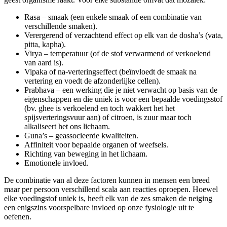
Rasa – smaak (een enkele smaak of een combinatie van
verschillende smaken).
Verergerend of verzachtend effect op elk van de dosha’s (vata,
pitta, kapha).
Virya – temperatuur (of de stof verwarmend of verkoelend
van aard is).
Vipaka of na-verteringseffect (beïnvloedt de smaak na
vertering en voedt de afzonderlijke cellen).
Prabhava – een werking die je niet verwacht op basis van de
eigenschappen en die uniek is voor een bepaalde voedingsstof
(bv. ghee is verkoelend en toch wakkert het het
spijsverteringsvuur aan) of citroen, is zuur maar toch
alkaliseert het ons lichaam.
Guna’s – geassocieerde kwaliteiten.
Affiniteit voor bepaalde organen of weefsels.
Richting van beweging in het lichaam.
Emotionele invloed.
De combinatie van al deze factoren kunnen in mensen een breed
maar per persoon verschillend scala aan reacties oproepen. Hoewel
elke voedingstof uniek is, heeft elk van de zes smaken de neiging
een enigszins voorspelbare invloed op onze fysiologie uit te
oefenen.