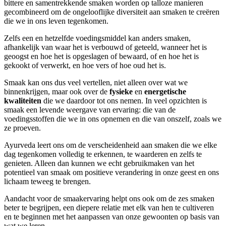
bittere en samentrekkende smaken worden op talloze manieren
gecombineerd om de ongelooflijke diversiteit aan smaken te creëren
die we in ons leven tegenkomen.
Zelfs een en hetzelfde voedingsmiddel kan anders smaken,
afhankelijk van waar het is verbouwd of geteeld, wanneer het is
geoogst en hoe het is opgeslagen of bewaard, of en hoe het is
gekookt of verwerkt, en hoe vers of hoe oud het is.
Smaak kan ons dus veel vertellen, niet alleen over wat we
binnenkrijgen, maar ook over de
fysieke
en
energetische
kwaliteiten
die we daardoor tot ons nemen. In veel opzichten is
smaak een levende weergave van ervaring: die van de
voedingsstoffen die we in ons opnemen en die van onszelf, zoals we
ze proeven.
Ayurveda leert ons om de verscheidenheid aan smaken die we elke
dag tegenkomen volledig te erkennen, te waarderen en zelfs te
genieten. Alleen dan kunnen we echt gebruikmaken van het
potentieel van smaak om positieve verandering in onze geest en ons
lichaam teweeg te brengen.
Aandacht voor de smaakervaring helpt ons ook om de zes smaken
beter te begrijpen, een diepere relatie met elk van hen te cultiveren
en te beginnen met het aanpassen van onze gewoonten op basis van
wat we leren.