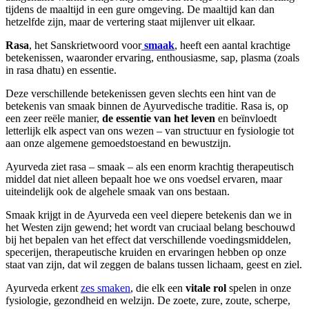
tijdens de maaltijd in een gure omgeving. De maaltijd kan dan
hetzelfde zijn, maar de vertering staat mijlenver uit elkaar.
Rasa
, het Sanskrietwoord voor
smaak
, heeft een aantal krachtige
betekenissen, waaronder ervaring, enthousiasme, sap, plasma (zoals
in rasa dhatu) en essentie.
Deze verschillende betekenissen geven slechts een hint van de
betekenis van smaak binnen de Ayurvedische traditie. Rasa is, op
een zeer reële manier,
de essentie van het leven
en beïnvloedt
letterlijk elk aspect van ons wezen – van structuur en fysiologie tot
aan onze algemene gemoedstoestand en bewustzijn.
Ayurveda ziet rasa – smaak – als een enorm krachtig therapeutisch
middel dat niet alleen bepaalt hoe we ons voedsel ervaren, maar
uiteindelijk ook de algehele smaak van ons bestaan.
Smaak krijgt in de Ayurveda een veel diepere betekenis dan we in
het Westen zijn gewend; het wordt van cruciaal belang beschouwd
bij het bepalen van het effect dat verschillende voedingsmiddelen,
specerijen, therapeutische kruiden en ervaringen hebben op onze
staat van zijn, dat wil zeggen de balans tussen lichaam, geest en ziel.
Ayurveda erkent
zes smaken
, die elk een
vitale rol
spelen in onze
fysiologie, gezondheid en welzijn. De zoete, zure, zoute, scherpe,