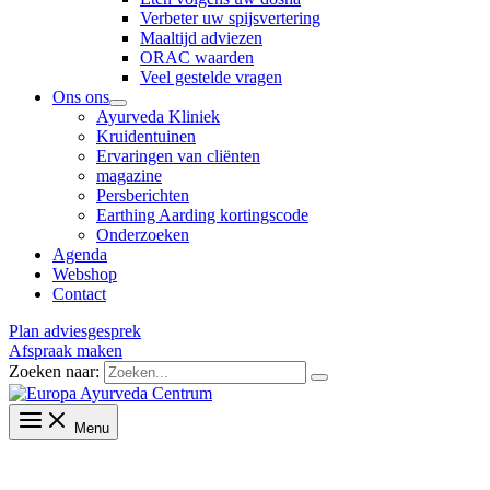
Verbeter uw spijsvertering
Maaltijd adviezen
ORAC waarden
Veel gestelde vragen
Ons ons
Ayurveda Kliniek
Kruidentuinen
Ervaringen van cliënten
magazine
Persberichten
Earthing Aarding kortingscode
Onderzoeken
Agenda
Webshop
Contact
Plan adviesgesprek
Afspraak maken
Zoeken naar:
Menu