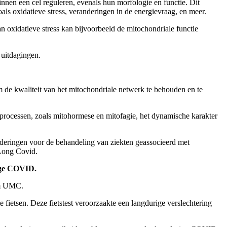
en een cel reguleren, evenals hun morfologie en functie. Dit
ls oxidatieve stress, veranderingen in de energievraag, en meer.
n oxidatieve stress kan bijvoorbeeld de mitochondriale functie
 uitdagingen.
m de kwaliteit van het mitochondriale netwerk te behouden en te
e processen, zoals mitohormese en mitofagie, het dynamische karakter
naderingen voor de behandeling van ziekten geassocieerd met
 Long Covid.
rige COVID.
am UMC.
ietsen. Deze fietstest veroorzaakte een langdurige verslechtering