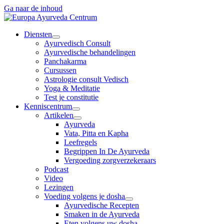
Ga naar de inhoud
Diensten
Ayurvedisch Consult
Ayurvedische behandelingen
Panchakarma
Cursussen
Astrologie consult Vedisch
Yoga & Meditatie
Test je constitutie
Kenniscentrum
Artikelen
Ayurveda
Vata, Pitta en Kapha
Leefregels
Begrippen In De Ayurveda
Vergoeding zorgverzekeraars
Podcast
Video
Lezingen
Voeding volgens je dosha
Ayurvedische Recepten
Smaken in de Ayurveda
Eten volgens uw dosha