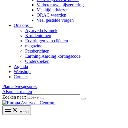
Verbeter uw spijsvertering
Maaltijd adviezen
ORAC waarden
Veel gestelde vragen
Ons ons
Ayurveda Kliniek
Kruidentuinen
Ervaringen van cliënten
magazine
Persberichten
Earthing Aarding kortingscode
Onderzoeken
Agenda
Webshop
Contact
Plan adviesgesprek
Afspraak maken
Zoeken naar:
Menu