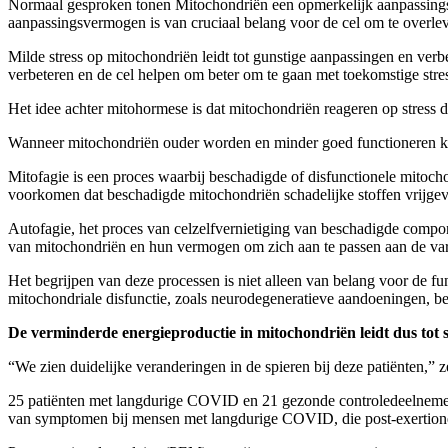
Normaal gesproken tonen Mitochondriën een opmerkelijk aanpassings
aanpassingsvermogen is van cruciaal belang voor de cel om te overlev
Milde stress op mitochondriën leidt tot gunstige aanpassingen en verb
verbeteren en de cel helpen om beter om te gaan met toekomstige st
Het idee achter mitohormese is dat mitochondriën reageren op stress do
Wanneer mitochondriën ouder worden en minder goed functioneren k
Mitofagie is een proces waarbij beschadigde of disfunctionele mitoch
voorkomen dat beschadigde mitochondriën schadelijke stoffen vrijgeve
Autofagie, het proces van celzelfvernietiging van beschadigde compon
van mitochondriën en hun vermogen om zich aan te passen aan de var
Het begrijpen van deze processen is niet alleen van belang voor de f
mitochondriale disfunctie, zoals neurodegeneratieve aandoeningen, 
De verminderde energieproductie in mitochondriën leidt dus tot
“We zien duidelijke veranderingen in de spieren bij deze patiënten
25 patiënten met langdurige COVID en 21 gezonde controledeelnemers 
van symptomen bij mensen met langdurige COVID, die post-exertio