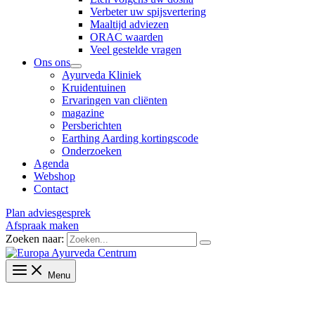
Verbeter uw spijsvertering
Maaltijd adviezen
ORAC waarden
Veel gestelde vragen
Ons ons
Ayurveda Kliniek
Kruidentuinen
Ervaringen van cliënten
magazine
Persberichten
Earthing Aarding kortingscode
Onderzoeken
Agenda
Webshop
Contact
Plan adviesgesprek
Afspraak maken
Zoeken naar:
Menu