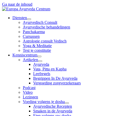
Ga naar de inhoud
Diensten
Ayurvedisch Consult
Ayurvedische behandelingen
Panchakarma
Cursussen
Astrologie consult Vedisch
Yoga & Meditatie
Test je constitutie
Kenniscentrum
Artikelen
Ayurveda
Vata, Pitta en Kapha
Leefregels
Begrippen In De Ayurveda
Vergoeding zorgverzekeraars
Podcast
Video
Lezingen
Voeding volgens je dosha
Ayurvedische Recepten
Smaken in de Ayurveda
Eten volgens uw dosha