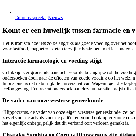
Cornelis spreekt
,
Nieuws
Komt er een huwelijk tussen farmacie en 
Het is ironisch hoe iets zo belangrijks als goede voeding over het h
voor fastfood, magnetrons, eten terwijl je bezig bent met iets anders e
Interactie farmacologie en voeding stijgt
Gelukkig is er groeiende aandacht voor de belangrijke rol die voedin
onderzoeken doen naar de effecten van goede voeding op het welzijn
In ons land is dat natuurlijk de universiteit van Wageningen die ko
leefomgeving. Een recent onderzoek aan deze universiteit wijst uit da
De vader van onze westerse geneeskunde
“Hippocratus, de vader van onze eigen westerse geneeskunde, zei oo
zowel voor de arts als voor de patiënt en vooral ook op gezonde eet- 
het eigenlijk onbegrijpelijk dat dit verband ooit verloren geraakt is.
Charaka Samhita en Corpus Hippocratus zijn tijdsge