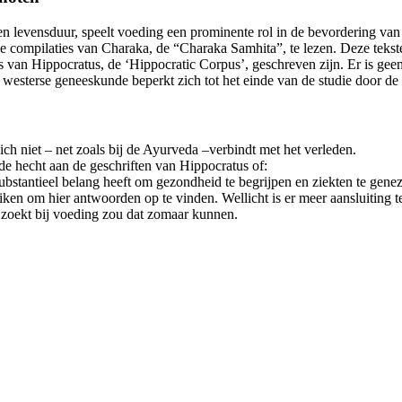
n levensduur, speelt voeding een prominente rol in de bevordering va
e compilaties van Charaka, de “Charaka Samhita”, te lezen. Deze teks
s van Hippocratus, de ‘Hippocratic Corpus’, geschreven zijn. Er is geen
westerse geneeskunde beperkt zich tot het einde van de studie door de 
ch niet – net zoals bij de Ayurveda –verbindt met het verleden.
de hecht aan de geschriften van Hippocratus of:
bstantieel belang heeft om gezondheid te begrijpen en ziekten te gene
duiken om hier antwoorden op te vinden. Wellicht is er meer aansluitin
 zoekt bij voeding zou dat zomaar kunnen.