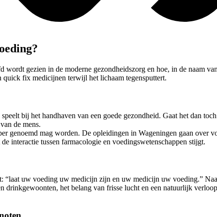
voeding?
oofd wordt gezien in de moderne gezondheidszorg en hoe, in de naam va
n quick fix medicijnen terwijl het lichaam tegensputtert.
g speelt bij het handhaven van een goede gezondheid. Gaat het dan toch
 van de mens.
ploper genoemd mag worden. De opleidingen in Wageningen gaan over vo
t de interactie tussen farmacologie en voedingswetenschappen stijgt.
it: “laat uw voeding uw medicijn zijn en uw medicijn uw voeding.” Naa
en drinkgewoonten, het belang van frisse lucht en een natuurlijk verloo
noten