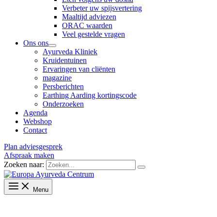
Verbeter uw spijsvertering
Maaltijd adviezen
ORAC waarden
Veel gestelde vragen
Ons ons
Ayurveda Kliniek
Kruidentuinen
Ervaringen van cliënten
magazine
Persberichten
Earthing Aarding kortingscode
Onderzoeken
Agenda
Webshop
Contact
Plan adviesgesprek
Afspraak maken
Zoeken naar:
Menu