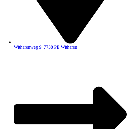
Witharenweg 9, 7738 PE Witharen