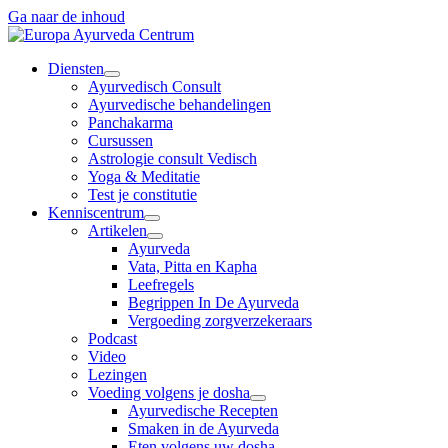
Ga naar de inhoud
Diensten
Ayurvedisch Consult
Ayurvedische behandelingen
Panchakarma
Cursussen
Astrologie consult Vedisch
Yoga & Meditatie
Test je constitutie
Kenniscentrum
Artikelen
Ayurveda
Vata, Pitta en Kapha
Leefregels
Begrippen In De Ayurveda
Vergoeding zorgverzekeraars
Podcast
Video
Lezingen
Voeding volgens je dosha
Ayurvedische Recepten
Smaken in de Ayurveda
Eten volgens uw dosha