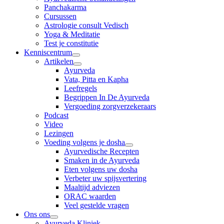
Panchakarma
Cursussen
Astrologie consult Vedisch
Yoga & Meditatie
Test je constitutie
Kenniscentrum
Artikelen
Ayurveda
Vata, Pitta en Kapha
Leefregels
Begrippen In De Ayurveda
Vergoeding zorgverzekeraars
Podcast
Video
Lezingen
Voeding volgens je dosha
Ayurvedische Recepten
Smaken in de Ayurveda
Eten volgens uw dosha
Verbeter uw spijsvertering
Maaltijd adviezen
ORAC waarden
Veel gestelde vragen
Ons ons
Ayurveda Kliniek