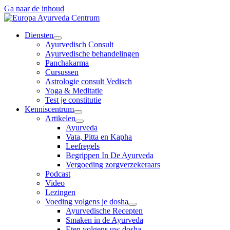
Ga naar de inhoud
Diensten
Ayurvedisch Consult
Ayurvedische behandelingen
Panchakarma
Cursussen
Astrologie consult Vedisch
Yoga & Meditatie
Test je constitutie
Kenniscentrum
Artikelen
Ayurveda
Vata, Pitta en Kapha
Leefregels
Begrippen In De Ayurveda
Vergoeding zorgverzekeraars
Podcast
Video
Lezingen
Voeding volgens je dosha
Ayurvedische Recepten
Smaken in de Ayurveda
Eten volgens uw dosha