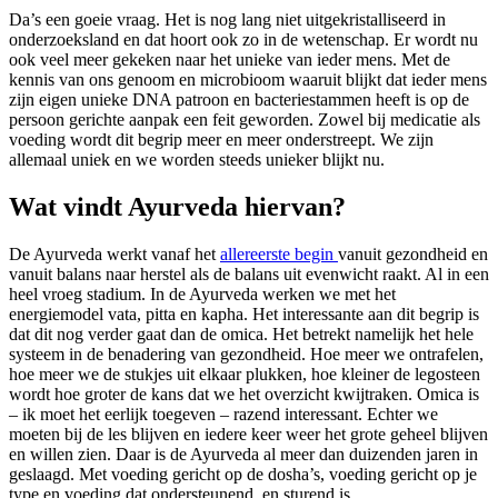
Da’s een goeie vraag. Het is nog lang niet uitgekristalliseerd in
onderzoeksland en dat hoort ook zo in de wetenschap. Er wordt nu
ook veel meer gekeken naar het unieke van ieder mens. Met de
kennis van ons genoom en microbioom waaruit blijkt dat ieder mens
zijn eigen unieke DNA patroon en bacteriestammen heeft is op de
persoon gerichte aanpak een feit geworden. Zowel bij medicatie als
voeding wordt dit begrip meer en meer onderstreept. We zijn
allemaal uniek en we worden steeds unieker blijkt nu.
Wat vindt Ayurveda hiervan?
De Ayurveda werkt vanaf het
allereerste begin
vanuit gezondheid en
vanuit balans naar herstel als de balans uit evenwicht raakt. Al in een
heel vroeg stadium. In de Ayurveda werken we met het
energiemodel vata, pitta en kapha. Het interessante aan dit begrip is
dat dit nog verder gaat dan de omica. Het betrekt namelijk het hele
systeem in de benadering van gezondheid. Hoe meer we ontrafelen,
hoe meer we de stukjes uit elkaar plukken, hoe kleiner de legosteen
wordt hoe groter de kans dat we het overzicht kwijtraken. Omica is
– ik moet het eerlijk toegeven – razend interessant. Echter we
moeten bij de les blijven en iedere keer weer het grote geheel blijven
en willen zien. Daar is de Ayurveda al meer dan duizenden jaren in
geslaagd. Met voeding gericht op de dosha’s, voeding gericht op je
type en voeding dat ondersteunend, en sturend is.