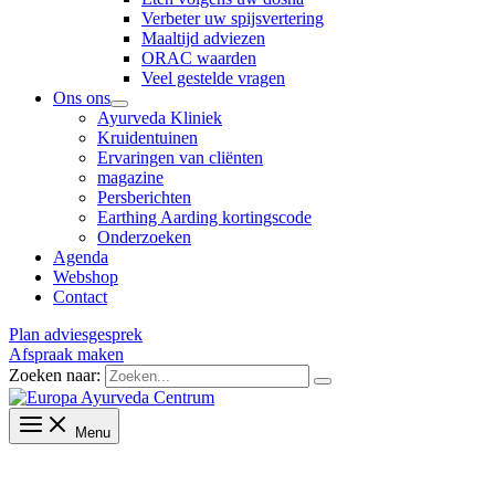
Verbeter uw spijsvertering
Maaltijd adviezen
ORAC waarden
Veel gestelde vragen
Ons ons
Ayurveda Kliniek
Kruidentuinen
Ervaringen van cliënten
magazine
Persberichten
Earthing Aarding kortingscode
Onderzoeken
Agenda
Webshop
Contact
Plan adviesgesprek
Afspraak maken
Zoeken naar:
Menu