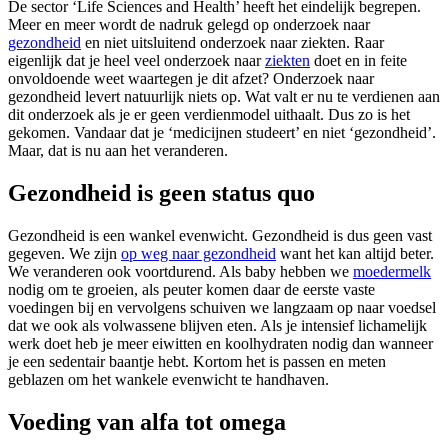
De sector ‘Life Sciences and Health’ heeft het eindelijk begrepen.
Meer en meer wordt de nadruk gelegd op onderzoek naar
gezondheid
en niet uitsluitend onderzoek naar ziekten. Raar
eigenlijk dat je heel veel onderzoek naar
ziekten
doet en in feite
onvoldoende weet waartegen je dit afzet? Onderzoek naar
gezondheid levert natuurlijk niets op. Wat valt er nu te verdienen aan
dit onderzoek als je er geen verdienmodel uithaalt. Dus zo is het
gekomen. Vandaar dat je ‘medicijnen studeert’ en niet ‘gezondheid’.
Maar, dat is nu aan het veranderen.
Gezondheid is geen status quo
Gezondheid is een wankel evenwicht. Gezondheid is dus geen vast
gegeven. We zijn
op weg naar gezondheid
want het kan altijd beter.
We veranderen ook voortdurend. Als baby hebben we
moedermelk
nodig om te groeien, als peuter komen daar de eerste vaste
voedingen bij en vervolgens schuiven we langzaam op naar voedsel
dat we ook als volwassene blijven eten. Als je intensief lichamelijk
werk doet heb je meer eiwitten en koolhydraten nodig dan wanneer
je een sedentair baantje hebt. Kortom het is passen en meten
geblazen om het wankele evenwicht te handhaven.
Voeding van alfa tot omega