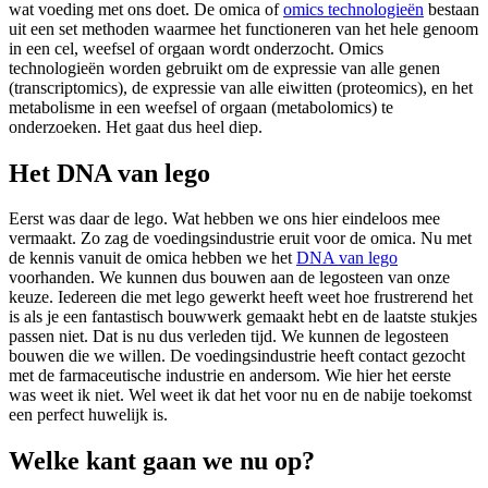
wat voeding met ons doet. De omica of
omics technologieën
bestaan
uit een set methoden waarmee het functioneren van het hele genoom
in een cel, weefsel of orgaan wordt onderzocht. Omics
technologieën worden gebruikt om de expressie van alle genen
(transcriptomics), de expressie van alle eiwitten (proteomics), en het
metabolisme in een weefsel of orgaan (metabolomics) te
onderzoeken. Het gaat dus heel diep.
Het DNA van lego
Eerst was daar de lego. Wat hebben we ons hier eindeloos mee
vermaakt. Zo zag de voedingsindustrie eruit voor de omica. Nu met
de kennis vanuit de omica hebben we het
DNA van lego
voorhanden. We kunnen dus bouwen aan de legosteen van onze
keuze. Iedereen die met lego gewerkt heeft weet hoe frustrerend het
is als je een fantastisch bouwwerk gemaakt hebt en de laatste stukjes
passen niet. Dat is nu dus verleden tijd. We kunnen de legosteen
bouwen die we willen. De voedingsindustrie heeft contact gezocht
met de farmaceutische industrie en andersom. Wie hier het eerste
was weet ik niet. Wel weet ik dat het voor nu en de nabije toekomst
een perfect huwelijk is.
Welke kant gaan we nu op?