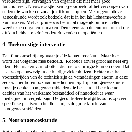
verouderd zijn, vervangen van organen die niet meer goed
functioneren. Nieuwe ooglenzen bijvoorbeeld of het vervangen van
cellen die woekeren zodat je dit kunt stoppen. Met regeneratieve
geneeskunde wordt ook bedoeld dat je in het lab lichaamsweefsels
kunt maken. Met 3d printers is het nu al mogelijk om met cellen –
weefsels en organen te maken. Denk eens aan de enorme impact die
dit kan hebben op de honderdduizenden nierpatiënten.
4. Toekomstige interventie
Een fijne omschrijving waar je alle kanten mee kunt. Maar hier
word het volgende mee bedoeld, ‘Robotica zowel groot als heel erg
klein. Het maken van robotten die micro chirurgie kunnen doen. Dat
is al volop aanwezig in de huidige ziekenhuizen. Echter met het
voortschrijden van de techniek zijn de veranderingen enorm in deze
sector. Hier horen ook nanomedicijnen bij. Bij nano geneeskunde
moet je denken aan geneesmiddelen die bestaan uit hele kleine
deeltjes van het werkzame bestanddeel of nanodeeltjes waar
medicijnen in verpakt zijn. De gecontroleerde afgifte, soms op zeer
specifieke plaatsen in het lichaam, is de grote kracht van
nanogeneesmiddelen.
5. Neurongeneeskunde
Het zichtbaar maken van signalen van de hersenen op het moment