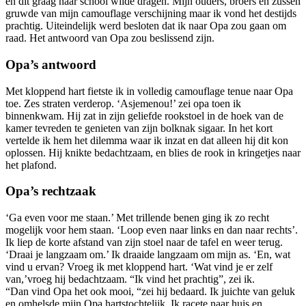
en dit graag naar school wilde dragen. Mijn ouders, broers en zussen
gruwde van mijn camouflage verschijning maar ik vond het destijds
prachtig. Uiteindelijk werd besloten dat ik naar Opa zou gaan om
raad. Het antwoord van Opa zou beslissend zijn.
Opa’s antwoord
Met kloppend hart fietste ik in volledig camouflage tenue naar Opa
toe. Zes straten verderop. ‘Asjemenou!’ zei opa toen ik
binnenkwam. Hij zat in zijn geliefde rookstoel in de hoek van de
kamer tevreden te genieten van zijn bolknak sigaar. In het kort
vertelde ik hem het dilemma waar ik inzat en dat alleen hij dit kon
oplossen. Hij knikte bedachtzaam, en blies de rook in kringetjes naar
het plafond.
Opa’s rechtzaak
‘Ga even voor me staan.’ Met trillende benen ging ik zo recht
mogelijk voor hem staan. ‘Loop even naar links en dan naar rechts’.
Ik liep de korte afstand van zijn stoel naar de tafel en weer terug.
‘Draai je langzaam om.’ Ik draaide langzaam om mijn as. ‘En, wat
vind u ervan? Vroeg ik met kloppend hart. ‘Wat vind je er zelf
van,’vroeg hij bedachtzaam. “Ik vind het prachtig”, zei ik.
“Dan vind Opa het ook mooi, “zei hij bedaard. Ik juichte van geluk
en omhelsde mijn Opa hartstochtelijk. Ik racete naar huis en