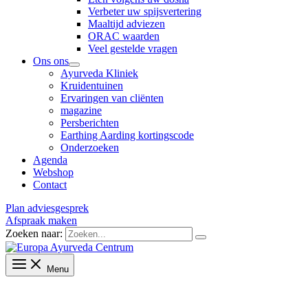
Verbeter uw spijsvertering
Maaltijd adviezen
ORAC waarden
Veel gestelde vragen
Ons ons
Ayurveda Kliniek
Kruidentuinen
Ervaringen van cliënten
magazine
Persberichten
Earthing Aarding kortingscode
Onderzoeken
Agenda
Webshop
Contact
Plan adviesgesprek
Afspraak maken
Zoeken naar:
Menu