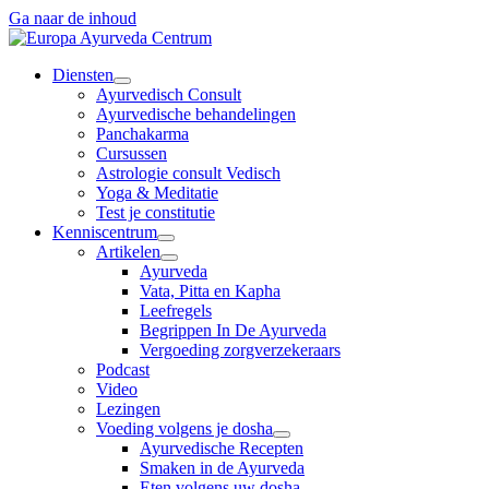
Ga naar de inhoud
Diensten
Ayurvedisch Consult
Ayurvedische behandelingen
Panchakarma
Cursussen
Astrologie consult Vedisch
Yoga & Meditatie
Test je constitutie
Kenniscentrum
Artikelen
Ayurveda
Vata, Pitta en Kapha
Leefregels
Begrippen In De Ayurveda
Vergoeding zorgverzekeraars
Podcast
Video
Lezingen
Voeding volgens je dosha
Ayurvedische Recepten
Smaken in de Ayurveda
Eten volgens uw dosha