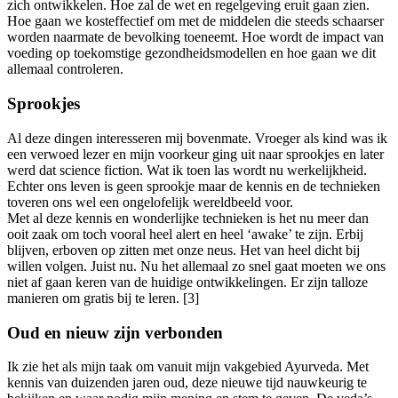
zich ontwikkelen. Hoe zal de wet en regelgeving eruit gaan zien.
Hoe gaan we kosteffectief om met de middelen die steeds schaarser
worden naarmate de bevolking toeneemt. Hoe wordt de impact van
voeding op toekomstige gezondheidsmodellen en hoe gaan we dit
allemaal controleren.
Sprookjes
Al deze dingen interesseren mij bovenmate. Vroeger als kind was ik
een verwoed lezer en mijn voorkeur ging uit naar sprookjes en later
werd dat science fiction. Wat ik toen las wordt nu werkelijkheid.
Echter ons leven is geen sprookje maar de kennis en de technieken
toveren ons wel een ongelofelijk wereldbeeld voor.
Met al deze kennis en wonderlijke technieken is het nu meer dan
ooit zaak om toch vooral heel alert en heel ‘awake’ te zijn. Erbij
blijven, erboven op zitten met onze neus. Het van heel dicht bij
willen volgen. Juist nu. Nu het allemaal zo snel gaat moeten we ons
niet af gaan keren van de huidige ontwikkelingen. Er zijn talloze
manieren om gratis bij te leren. [3]
Oud en nieuw zijn verbonden
Ik zie het als mijn taak om vanuit mijn vakgebied Ayurveda. Met
kennis van duizenden jaren oud, deze nieuwe tijd nauwkeurig te