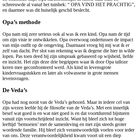
schreeuwde al vanaf het tuinhek: “ OPA VIND HET PRACHTIG”,
en daarmee was dit huiselijk geschil beslecht.
Opa’s methode
Opa nam mij zeer serieus ook al was ik een kind. Opa nam de tijd
om zijn visie te ontwikkelen. Opa overwoog ondertussen de impact
van mijn outfit op de omgeving. Daarnaast vroeg hij mij wat ik er
zelf van dacht. Per slot van rekening was ik degene die hier in wilde
lopen. Pas toen deed hij zijn uitspraak gebaseerd op wijsheid, liefde
en inzicht. Het zijn deze drie begrippen waar ik door Opa talloze
keren mee geconfronteerd werd. Als kind in levensgrote
kindervraagstukken en later als volwassene in grote mensen
levensvragen.
De Veda’s
Opa had nog nooit van de Veda’s gehoord. Maar in iedere cel van
zijn wezen leefde hij de filosofie van de Veda’s. Met een innerlijk
besef wat goed is en wat niet goed is en dat voortdurend bijsturen
vanuit zijn voortschrijdend inzicht. Want hij bleef zich tot hoge
leeftijd ‘bemoeien’ met de samenleving en met zijn steeds groter
wordende familie. Hij bleef zich verantwoordelijk voelen voor ieder
van ons. Deze verantwoordelijkheid kwam voort uit een diep