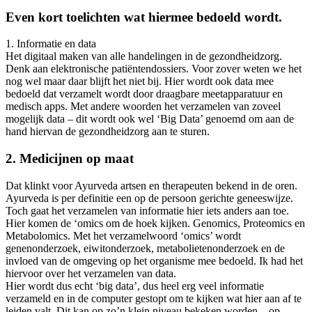
Even kort toelichten wat hiermee bedoeld wordt.
1. Informatie en data
Het digitaal maken van alle handelingen in de gezondheidzorg.
Denk aan elektronische patiëntendossiers. Voor zover weten we het
nog wel maar daar blijft het niet bij. Hier wordt ook data mee
bedoeld dat verzamelt wordt door draagbare meetapparatuur en
medisch apps. Met andere woorden het verzamelen van zoveel
mogelijk data – dit wordt ook wel ‘Big Data’ genoemd om aan de
hand hiervan de gezondheidzorg aan te sturen.
2. Medicijnen op maat
Dat klinkt voor Ayurveda artsen en therapeuten bekend in de oren.
Ayurveda is per definitie een op de persoon gerichte geneeswijze.
Toch gaat het verzamelen van informatie hier iets anders aan toe.
Hier komen de ‘omics om de hoek kijken. Genomics, Proteomics en
Metabolomics. Met het verzamelwoord ‘omics’ wordt
genenonderzoek, eiwitonderzoek, metabolietenonderzoek en de
invloed van de omgeving op het organisme mee bedoeld. Ik had het
hiervoor over het verzamelen van data.
Hier wordt dus echt ‘big data’, dus heel erg veel informatie
verzameld en in de computer gestopt om te kijken wat hier aan af te
leiden valt. Dit kan op zo’n klein niveau bekeken worden – op