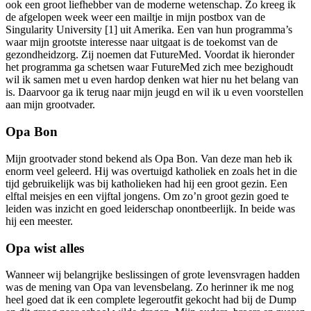
ook een groot liefhebber van de moderne wetenschap. Zo kreeg ik
de afgelopen week weer een mailtje in mijn postbox van de
Singularity University [1] uit Amerika. Een van hun programma’s
waar mijn grootste interesse naar uitgaat is de toekomst van de
gezondheidzorg. Zij noemen dat FutureMed. Voordat ik hieronder
het programma ga schetsen waar FutureMed zich mee bezighoudt
wil ik samen met u even hardop denken wat hier nu het belang van
is. Daarvoor ga ik terug naar mijn jeugd en wil ik u even voorstellen
aan mijn grootvader.
Opa Bon
Mijn grootvader stond bekend als Opa Bon. Van deze man heb ik
enorm veel geleerd. Hij was overtuigd katholiek en zoals het in die
tijd gebruikelijk was bij katholieken had hij een groot gezin. Een
elftal meisjes en een vijftal jongens. Om zo’n groot gezin goed te
leiden was inzicht en goed leiderschap onontbeerlijk. In beide was
hij een meester.
Opa wist alles
Wanneer wij belangrijke beslissingen of grote levensvragen hadden
was de mening van Opa van levensbelang. Zo herinner ik me nog
heel goed dat ik een complete legeroutfit gekocht had bij de Dump