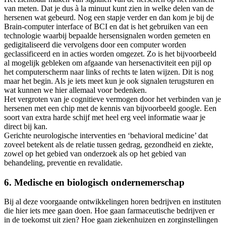
van meten. Dat je dus à la minuut kunt zien in welke delen van de
hersenen wat gebeurd. Nog een stapje verder en dan kom je bij de
Brain-computer interface of BCI en dat is het gebruiken van een
technologie waarbij bepaalde hersensignalen worden gemeten en
gedigitaliseerd die vervolgens door een computer worden
geclassificeerd en in acties worden omgezet. Zo is het bijvoorbeeld
al mogelijk gebleken om afgaande van hersenactiviteit een pijl op
het computerscherm naar links of rechts te laten wijzen. Dit is nog
maar het begin. Als je iets meet kun je ook signalen terugsturen en
wat kunnen we hier allemaal voor bedenken.
Het vergroten van je cognitieve vermogen door het verbinden van je
hersenen met een chip met de kennis van bijvoorbeeld google. Een
soort van extra harde schijf met heel erg veel informatie waar je
direct bij kan.
Gerichte neurologische interventies en ‘behavioral medicine’ dat
zoveel betekent als de relatie tussen gedrag, gezondheid en ziekte,
zowel op het gebied van onderzoek als op het gebied van
behandeling, preventie en revalidatie.
6. Medische en biologisch ondernemerschap
Bij al deze voorgaande ontwikkelingen horen bedrijven en instituten
die hier iets mee gaan doen. Hoe gaan farmaceutische bedrijven er
in de toekomst uit zien? Hoe gaan ziekenhuizen en zorginstellingen