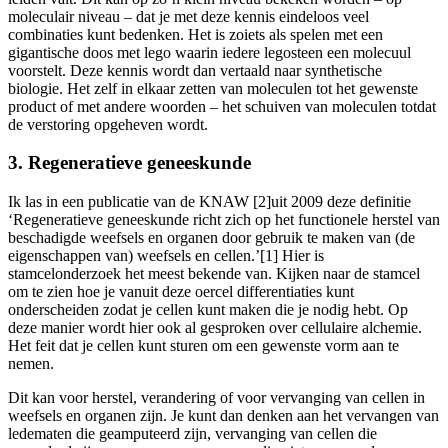
moleculair niveau – dat je met deze kennis eindeloos veel
combinaties kunt bedenken. Het is zoiets als spelen met een
gigantische doos met lego waarin iedere legosteen een molecuul
voorstelt. Deze kennis wordt dan vertaald naar synthetische
biologie. Het zelf in elkaar zetten van moleculen tot het gewenste
product of met andere woorden – het schuiven van moleculen totdat
de verstoring opgeheven wordt.
3. Regeneratieve geneeskunde
Ik las in een publicatie van de KNAW [2]uit 2009 deze definitie
‘Regeneratieve geneeskunde richt zich op het functionele herstel van
beschadigde weefsels en organen door gebruik te maken van (de
eigenschappen van) weefsels en cellen.’[1] Hier is
stamcelonderzoek het meest bekende van. Kijken naar de stamcel
om te zien hoe je vanuit deze oercel differentiaties kunt
onderscheiden zodat je cellen kunt maken die je nodig hebt. Op
deze manier wordt hier ook al gesproken over cellulaire alchemie.
Het feit dat je cellen kunt sturen om een gewenste vorm aan te
nemen.
Dit kan voor herstel, verandering of voor vervanging van cellen in
weefsels en organen zijn. Je kunt dan denken aan het vervangen van
ledematen die geamputeerd zijn, vervanging van cellen die