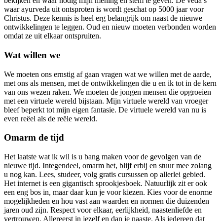
bekijken en waar nodig mijn mening en stem te geven. De veda’s
waar ayurveda uit ontsproten is wordt geschat op 5000 jaar voor
Christus. Deze kennis is heel erg belangrijk om naast de nieuwe
ontwikkelingen te leggen. Oud en nieuw moeten verbonden worden
omdat ze uit elkaar ontspruiten.
Wat willen we
We moeten ons ernstig af gaan vragen wat we willen met de aarde,
met ons als mensen, met de ontwikkelingen die u en ik tot in de kern
van ons wezen raken. We moeten de jongen mensen die opgroeien
met een virtuele wereld bijstaan. Mijn virtuele wereld van vroeger
bleef beperkt tot mijn eigen fantasie. De virtuele wereld van nu is
even reëel als de reële wereld.
Omarm de tijd
Het laatste wat ik wil is u bang maken voor de gevolgen van de
nieuwe tijd. Integendeel, omarm het, blijf erbij en stuur mee zolang
u nog kan. Lees, studeer, volg gratis cursussen op allerlei gebied.
Het internet is een gigantisch sprookjesboek. Natuurlijk zit er ook
een eng bos in, maar daar kun je voor kiezen. Kies voor de enorme
mogelijkheden en hou vast aan waarden en normen die duizenden
jaren oud zijn. Respect voor elkaar, eerlijkheid, naastenliefde en
vertrouwen. Allereerst in jezelf en dan je naaste. Als iedereen dat